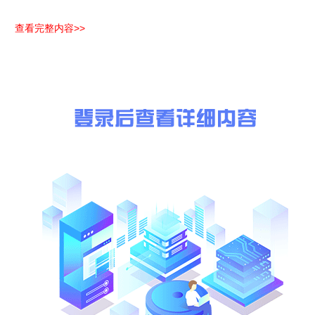
核心要求：(略)
查看完整内容>>
招标采购设备名称、数量及型号：(略)
1、 设备名称与数量
包含电梯的设计、制造、办理开工报告、安装、调试、申请安装检验
以上各项请分项报价。
2、电机主要技术参数
序号货梯1
采用无机房电梯，机房尺寸根据楼层高度供应商自行设计，交流变频变
各楼层高度（即电梯停靠高低）为（单位：(略)
序号货梯2
采用无机房电梯，机房尺寸根据楼层高度供应商自行设计，交流变频变压调
门尺寸(净尺寸)：(略)
各楼层高度（即电梯停靠高低）为（单位：(略)
序号货梯3
采用无机房电梯，机房尺寸根据楼层高度供应商自行设计，交流变频变压调
门尺寸(净尺寸)：(略)
各楼层高度（即电梯停靠高低）为（单位：(略)
整机具有(略)年使用寿命
以上标段设备核心要求为部分参数，详细参数见附件技术规范。