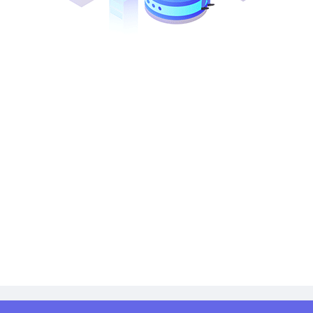
投标人资格要求
投标方报价应包含：(略)
付款方式为：
预付(略)%，到货并收到全额增值税发票支付(略)%，设
做商务偏离说明。
（一）文件内容（按标段独立编制、独立装订）
1、企业资质文件：(略)
提供：(略)
2、技术文件：(略)
投标设备的制造标准；投标设备的技术规范书按招标设备的技术要求
术参数，外形图，部件的结构、材料，电控系统说明，随机备件清单
括 制造厂商、图纸）及相关维修用图纸（3 份），并提供电子版，
3、商务文件：(略)
注：(略)
（二）递交信息
递交截止时间：(略)
递交地点：(略)
递交签收人：(略)
招标人：(略)