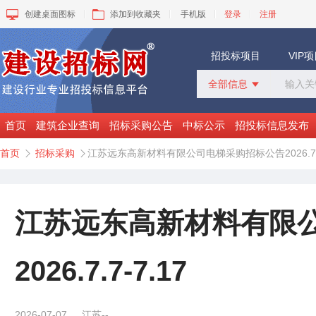
创建桌面图标
添加到收藏夹
手机版
登录
注册
招投标项目
VIP
全部信息

全部信息
招标采购
首页
建筑企业查询
招标采购公告
中标公示
招投标信息发布
中标公示
首页
招标采购
江苏远东高新材料有限公司电梯采购招标公告2026.7.7


变更公告
拟建工程
建设快讯
VIP项目
江苏远东高新材料有限
询价采购
谈判采购
2026.7.7-7.17
2026-07-07
江苏--