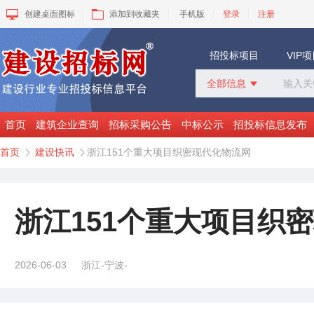
创建桌面图标
添加到收藏夹
手机版
登录
注册
招投标项目
VIP
全部信息

全部信息
招标采购
首页
建筑企业查询
招标采购公告
中标公示
招投标信息发布
中标公示
首页
建设快讯
浙江151个重大项目织密现代化物流网


变更公告
拟建工程
建设快讯
VIP项目
浙江151个重大项目织
询价采购
谈判采购
2026-06-03
浙江-宁波-