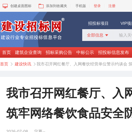
创建桌面图标
添加到收藏夹
手机版
登录
注册
招投标项目
VIP
全部信息

全部信息
招标采购
首页
建筑企业查询
招标采购公告
中标公示
招投标信息发布
中标公示
首页
建设快讯
我市召开网红餐厅、入网餐饮经营单位警示约谈会 


变更公告
拟建工程
建设快讯
VIP项目
我市召开网红餐厅、入
询价采购
谈判采购
筑牢网络餐饮食品安全
2026-07-08
宁夏--