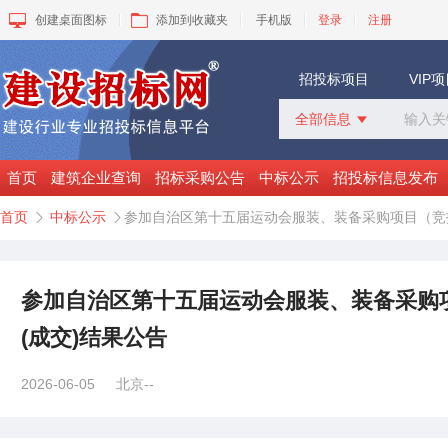
创建桌面图标
添加到收藏夹
手机版
登录
注册
招投标项目
VIP
全部信息

全部信息
招标采购
首页
建筑企业查询
招标采购公告
中标公示
招投标信息发布
中标公示
首页
中标公示
参加自治区第十五届运动会服装、装备采购项目（竞


变更公告
拟建工程
建设快讯
VIP项目
参加自治区第十五届运动会服装、装备采购
询价采购
(成交)结果公告
谈判采购
2026-06-05
北京--