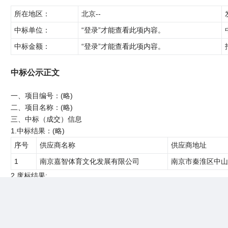
所在地区：
北京--
中标单位：
“登录”才能查看此项内容。
中标金额：
“登录”才能查看此项内容。
中标公示正文
一、项目编号：(略)
二、项目名称：(略)
三、中标（成交）信息
1.中标结果：(略)
序号
供应商名称
供应商地址
1
南京嘉智体育文化发展有限公司
南京市秦淮区中山东
2.废标结果:
序号
标项名称
废
四、主要标的信息
货物类主要标的信息：(略)