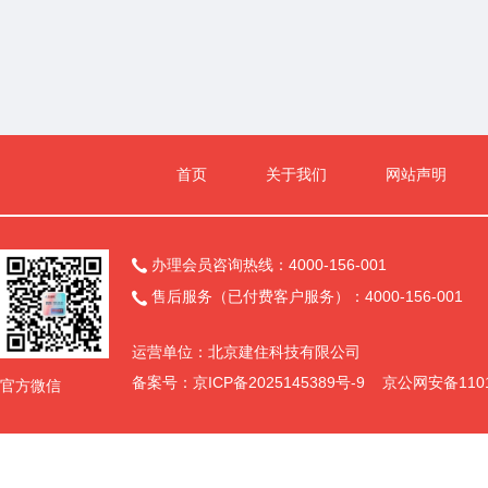
1.代理服务收费标准：(略)
2.代理服务收费金额（元）：(略)
七、公告期限
自本公告发布之日起1个工作日。
八、其他补充事宜
无
九、对本次公告内容提出询问，请按以下方式联系
首页
关于我们
网站声明
1.采购人信息
名 称：
附件信息：
查看完整内容>>
办理会员咨询热线：4000-156-001

售后服务（已付费客户服务）：4000-156-001

运营单位：北京建住科技有限公司
备案号：
京ICP备2025145389号-9
京公网安备11011
官方微信