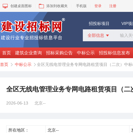
创建桌面图标
添加到收藏夹
手机版
登录
注册
招投标项目
VIP
全部信息

全部信息
招标采购
首页
建筑企业查询
招标采购公告
中标公示
招投标信息发布
中标公示
首页
中标公示
全区无线电管理业务专网电路租赁项目（二次）中标(


变更公告
拟建工程
建设快讯
VIP项目
全区无线电管理业务专网电路租赁项目（二次
询价采购
谈判采购
2026-06-13
北京--
所在地区：
北京--