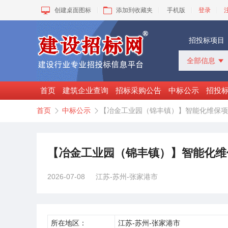
创建桌面图标
添加到收藏夹
手机版
登录
招投标项目
全部信息

全部信息
招标采购
首页
建筑企业查询
招标采购公告
中标公示
招投
中标公示
首页
中标公示
【冶金工业园（锦丰镇）】智能化维保项


变更公告
拟建工程
建设快讯
VIP项目
【冶金工业园（锦丰镇）】智能化维
询价采购
谈判采购
2026-07-08
江苏-苏州-张家港市
所在地区：
江苏-苏州-张家港市