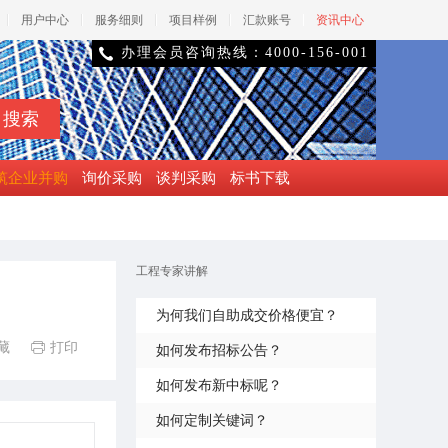
用户中心
服务细则
项目样例
汇款账号
资讯中心
办理会员咨询热线：4000-156-001

筑企业并购
询价采购
谈判采购
标书下载
工程专家讲解
为何我们自助成交价格便宜？
藏
打印

如何发布招标公告？
如何发布新中标呢？
如何定制关键词？