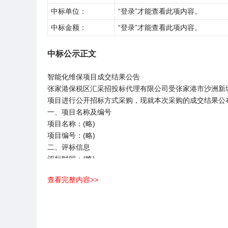
中标单位：
“登录”才能查看此项内容。
中标金额：
“登录”才能查看此项内容。
中标公示正文
智能化维保项目成交结果公告
张家港保税区汇采招投标代理有限公司受张家港市沙洲新
项目进行公开招标方式采购，现就本次采购的成交结果公
一、项目名称及编号
项目名称：(略)
项目编号：(略)
二、评标信息
评标时间：(略)
评标地点：(略)
查看完整内容>>
评标委员会名单：(略)
三、中标信息
中标供应商：(略)
中标金额：(略)