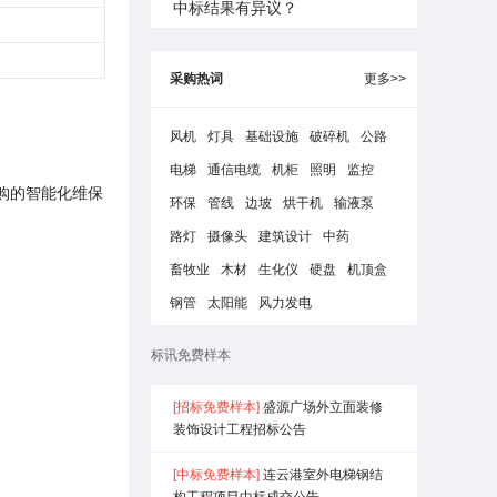
中标结果有异议？
采购热词
更多>>
风机
灯具
基础设施
破碎机
公路
电梯
通信电缆
机柜
照明
监控
购的智能化维保
环保
管线
边坡
烘干机
输液泵
路灯
摄像头
建筑设计
中药
畜牧业
木材
生化仪
硬盘
机顶盒
钢管
太阳能
风力发电
标讯免费样本
[招标免费样本]
盛源广场外立面装修
装饰设计工程招标公告
[中标免费样本]
连云港室外电梯钢结
构工程项目中标成交公告