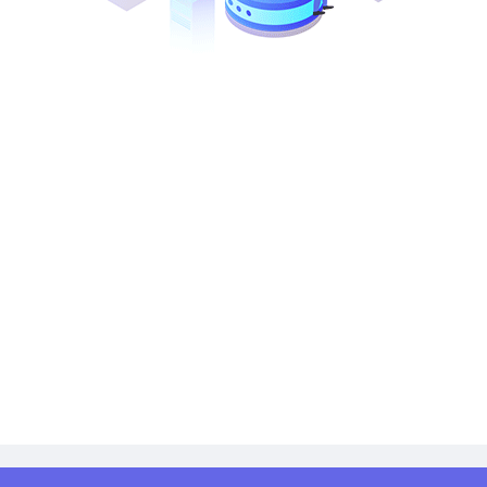
2.采购代理机构信息
名称：(略)
地址：(略)
联系方式：(略)
3.项目联系方式
项目联系人：(略)
电话：(略)
智埔国际建设集团有限公司中山分公司
(略)年(略)月(略)日