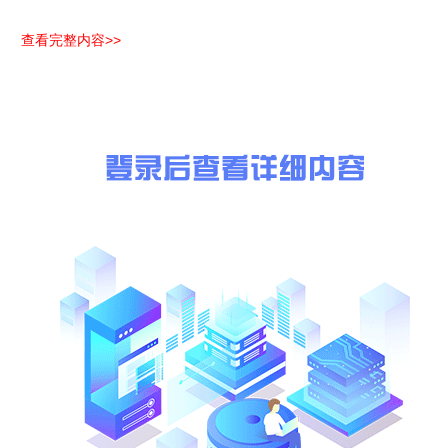
项目名称
服务范围
查看完整内容>>
机械制图与测绘实训中心建设项目（一期）
完全响应磋商文件要求
五、评审专家名单：(略)
六、代理服务收费标准及金额：(略)
七、公告期限
自本公告发布之日起1个工作日。
八、其它补充事宜
序号
供应商名称
资格性审查
符合性审
1
广东省机械研究所有限公司
通过
通过
2
广州佳帆计算机有限公司
通过
通过
3
广东信腾科技有限公司
通过
通过
备注：(略)
九、凡对本次公告内容提出询问，请按以下方式联系：
1.采购人信息
名称：(略)
地址：(略)
联系方式：(略)