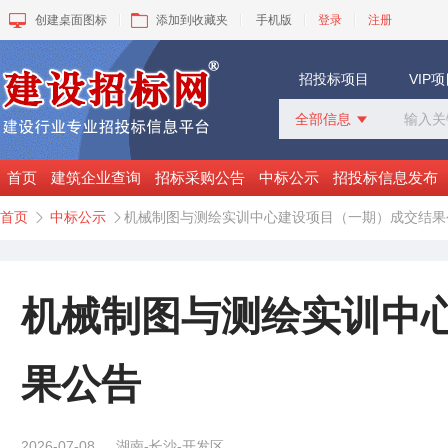
创建桌面图标
添加到收藏夹
手机版
登录
注册
招投标项目
VIP
全部信息

全部信息
招标采购
首页
建筑企业查询
招标采购公告
中标公示
招投标信息发布
中标公示
首页
中标公示
机械制图与测绘实训中心建设项目（一期）成交结果


变更公告
拟建工程
建设快讯
VIP项目
机械制图与测绘实训中
询价采购
谈判采购
果公告
2026-07-08
湖南-长沙-开发区