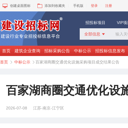
创建桌面图标
添加到收藏夹
手机版
登录
注册
招投标项目
VIP
全部信息

全部信息
招标采购
首页
建筑企业查询
招标采购公告
中标公示
招投标信息发布
中标公示
首页
中标公示
百家湖商圈交通优化设施采购项目成交结果公告


变更公告
拟建工程
建设快讯
VIP项目
百家湖商圈交通优化设
询价采购
谈判采购
2026-07-08
江苏-南京-江宁区