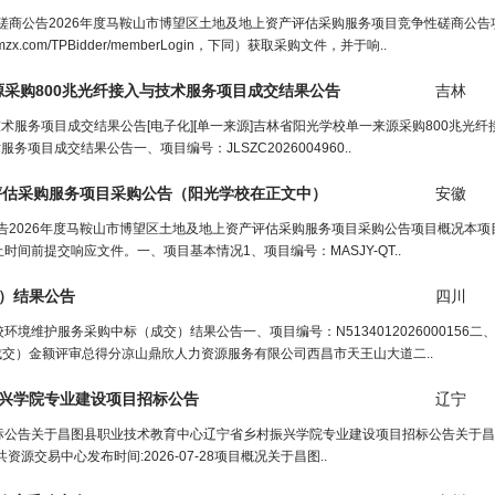
性磋商公告2026年度马鞍山市博望区土地及地上资产评估采购服务项目竞争性磋商公
.com/TPBidder/memberLogin，下同）获取采购文件，并于响..
源采购800兆光纤接入与技术服务项目成交结果公告
吉林
技术服务项目成交结果公告[电子化][单一来源]吉林省阳光学校单一来源采购800兆光
目成交结果公告一、项目编号：JLSZC2026004960..
评估采购服务项目采购公告（
阳光学校
在正文中）
安徽
公告2026年度马鞍山市博望区土地及地上资产评估采购服务项目采购公告项目概况本
前提交响应文件。一、项目基本情况1、项目编号：MASJY-QT..
）结果公告
四川
维护服务采购中标（成交）结果公告一、项目编号：N5134012026000156二
成交）金额评审总得分凉山鼎欣人力资源服务有限公司西昌市天王山大道二..
兴
学
院专业建设项目招标公告
辽宁
标公告关于昌图县职业技术教育中心辽宁省乡村振兴学院专业建设项目招标公告关于昌
交易中心发布时间:2026-07-28项目概况关于昌图..