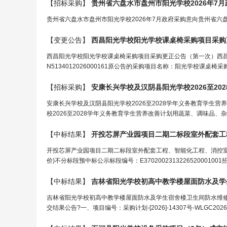
【招标采购】
贵州省六盘水市盘州市
阳光学校
2026年7
贵州省六盘水市盘州市阳光学校2026年7月政府采购意向贵州省六
【变更公告】
西昌
阳光学校
阳光学校
课桌椅采购项目采购
西昌阳光学校阳光学校课桌椅采购项目采购更正公告（第一次）西
N5134012026000161原公告的采购项目名称：阳光学校课桌椅
【招标采购】
安康长兴
学校
及汉阴县
阳光学校
2026至202
安康长兴学校及汉阴县阳光学校2026至2028学年义务教育学
校2026至2028学年义务教育学生营养改善计划用蔬菜、调味品、
【中标结果】
开投芯屏产业园项目二期二标段室外配套工
开投芯屏产业园项目二期二标段室外配套工程、智能化工程、消控室
价)不分标段预中标公示标段编号：E370200231322652000
【中标结果】
吉林省
阳光学校
初高中教
学
楼屋面防水及
学
吉林省阳光学校初高中教学楼屋面防水及学生宿舍楼卫生间防水维
交结果公告?一、项目编号：采购计划-[2026]-14307号-WLGC2