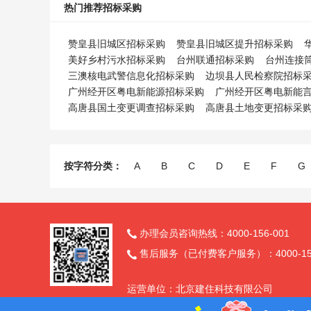
热门推荐招标采购
赞皇县旧城区招标采购
赞皇县旧城区提升招标采购
美好乡村污水招标采购
台州联通招标采购
台州连接
三澳核电武警信息化招标采购
边坝县人民检察院招标
广州经开区粤电新能源招标采购
广州经开区粤电新能
高唐县国土变更调查招标采购
高唐县土地变更招标采
按字符分类：
A
B
C
D
E
F
G
办理会员咨询热线：4000-156-001

售后服务（已付费客户服务）：4000-156

运营单位：北京建住科技有限公司
订阅官方微信
备案号：京ICP备14002819号 京公网安