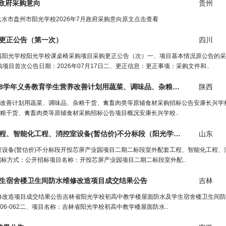
月政府采购意向
贵州
盘水市盘州市阳光学校2026年7月政府采购意向原文点击查看
更正公告（第一次）
四川
昌阳光学校阳光学校课桌椅采购项目采购更正公告（次）一、项目基本情况原公告的采
采购项目首次公告日期：2026年07月17日二、更正信息：更正事项：采购文件和..
8
学
年义务教育
学
生营养改善计划用蔬菜、调味品、杂粮干货、禽畜肉类等原辅食材采购招标公告
陕西
生营养改善计划用蔬菜、调味品、杂粮干货、禽畜肉类等原辅食材采购招标公告安康长兴
杂粮干货、禽畜肉类等原辅食材采购招标公告项目概况安康长兴学校..
程、智能化工程、消控室设备(暂估价)不分标段（
阳光学校
在正文中）
山东
设备(暂估价)不分标段开投芯屏产业园项目二期二标段室外配套工程、智能化工程、
1001招标方式：公开招标项目名称：开投芯屏产业园项目二期二标段室外配..
生宿舍楼卫生间防水维修改造项目成交结果公告
吉林
修改造项目成交结果公告吉林省阳光学校初高中教学楼屋面防水及学生宿舍楼卫生间防
02606-062二、项目名称：吉林省阳光学校初高中教学楼屋面防水..