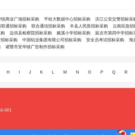
华悦商业广场招标采购
平桂大数据中心招标采购
滨江公安交警招标采
筒联通招标采购
联合通信招标采购
丰县人民医招标采购
云南应急招
采购
边坝县检察院招标采购
戴溪小学招标采购
延吉市第四中学招标
言招标采购
中国铝业集团有限公司招标采购
安全员考试招标采购
海
购
诸暨市安华镇广告制作招标采购
H
I
J
K
L
M
N
O
P
Q
R
-001
备11011102001128 版权所有：北京建住科技有限公司