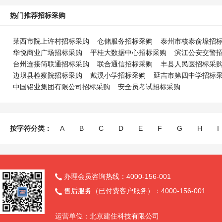
热门推荐招标采购
莱西市院上许村招标采购
仓储服务招标采购
泰州市核泰俞垛招
华悦商业广场招标采购
平桂大数据中心招标采购
滨江公安交警
台州连接筒联通招标采购
联合通信招标采购
丰县人民医招标采
边坝县检察院招标采购
戴溪小学招标采购
延吉市第四中学招标
中国铝业集团有限公司招标采购
安全员考试招标采购
按字符分类：
A
B
C
D
E
F
G
H
I
办理会员咨询热线：4000-156-001

售后服务（已付费客户服务）：4000-156-001

运营单位：北京建住科技有限公司