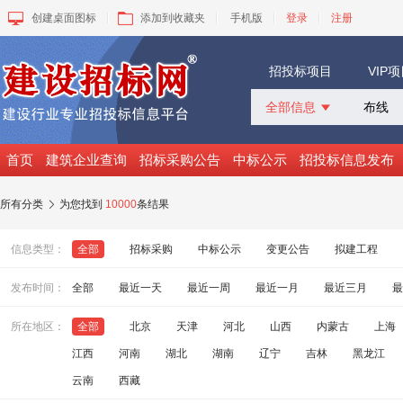
创建桌面图标
添加到收藏夹
手机版
登录
注册
招投标项目
VIP
全部信息

全部信息
招标采购
首页
建筑企业查询
招标采购公告
中标公示
招投标信息发布
中标公示
变更公告
所有分类
为您找到
10000
条结果

拟建工程
建设快讯
信息类型：
全部
招标采购
中标公示
变更公告
拟建工程
VIP项目
询价采购
发布时间：
全部
最近一天
最近一周
最近一月
最近三月
最
谈判采购
所在地区：
全部
北京
天津
河北
山西
内蒙古
上海
江西
河南
湖北
湖南
辽宁
吉林
黑龙江
云南
西藏