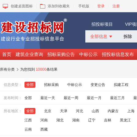
创建桌面图标
添加到收藏夹
手机版
登录
注册
招投标项目
VIP
全部信息

全部信息
招标采购
首页
建筑企业查询
招标采购公告
中标公示
招投标信息发布
中标公示
变更公告
所有分类
为您找到
10000
条结果

拟建工程
建设快讯
信息类型：
全部
招标采购
中标公示
变更公告
拟建工程
VIP项目
询价采购
发布时间：
全部
最近一天
最近一周
最近一月
最近三月
最
谈判采购
所在地区：
全部
北京
天津
河北
山西
内蒙古
上海
江西
河南
湖北
湖南
辽宁
吉林
黑龙江
云南
西藏