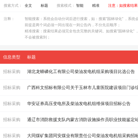
搜索方式：
全文
标题
搜索模式：
智能
精准
注意：如搜索结果
注释：
智能搜索：系统会自动分词后进行搜索，如：搜索"园林绿化" ，系统会自
前提是两个词必须一同出现在一则公告内，不分先后顺序；
精准搜索：搜索结果必须完全包含完整的关键词。如搜索"园林绿化" ，
不会被搜索到；
信息类型
标题
招标采购
湖北龙蟒磷化工有限公司
柴油发电机组
采购项目比选公告
招标采购
广西科文招标有限公司关于玉林市儿童医院建设项目门诊
招标采购
华安证券高压变
电
所及
柴油发电机组
维保项目招标公告
招标采购
通辽市消防救援支队内蒙古消防设施操作员职业技能鉴定
招标采购
大同煤矿集团同安煤业有限责任公司
柴油发电机组
采购招