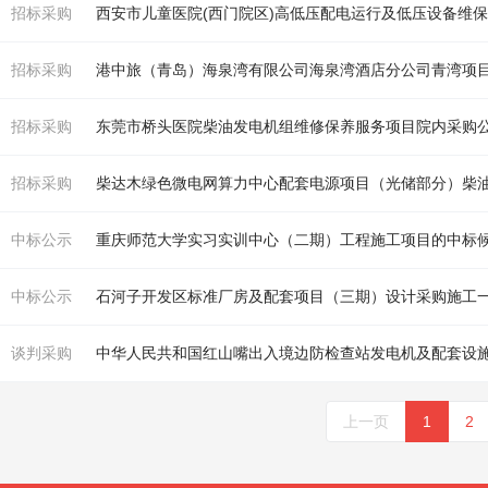
招标采购
西安市儿童医院(西门院区)高低压配
电
运行及低压设备维
招标采购
港中旅（青岛）海泉湾有限公司海泉湾酒店分公司青湾项目20
招标采购
东莞市桥头医院
柴油发电机组
维修保养服务项目院内采购
招标采购
柴达木绿色微
电
网算力中心配套
电
源项目（光储部分）
柴
中标公示
重庆师范大学实习实训中心（二期）工程施工项目的中标
中标公示
石河子开
发
区标准厂房及配套项目（三期）设计采购施工
谈判采购
中华人民共和国红山嘴出入境边防检查站
发电机
及配套设
上一页
1
2