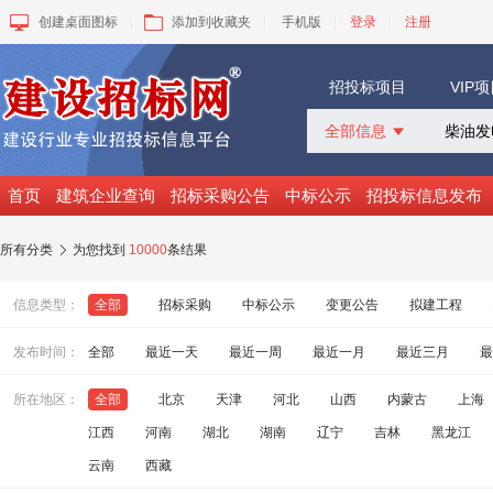
创建桌面图标
添加到收藏夹
手机版
登录
注册
招投标项目
VIP
全部信息

全部信息
招标采购
首页
建筑企业查询
招标采购公告
中标公示
招投标信息发布
中标公示
变更公告
所有分类
为您找到
10000
条结果

拟建工程
建设快讯
信息类型：
全部
招标采购
中标公示
变更公告
拟建工程
VIP项目
询价采购
发布时间：
全部
最近一天
最近一周
最近一月
最近三月
最
谈判采购
所在地区：
全部
北京
天津
河北
山西
内蒙古
上海
江西
河南
湖北
湖南
辽宁
吉林
黑龙江
云南
西藏