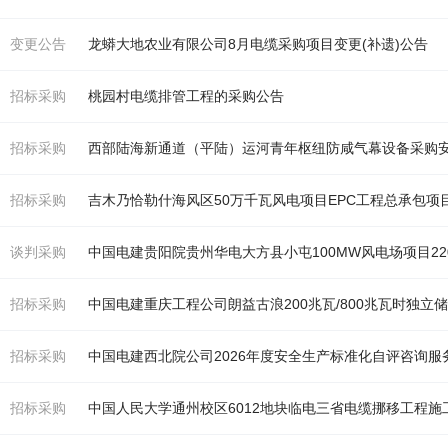
变更公告
龙蟒大地农业有限公司8月
电缆
采购项目变更(补遗)公告
招标采购
桃园村
电缆
排管工程的采购公告
招标采购
西部陆海新通道（平陆）运河青年枢纽防咸气幕设备采购安装
招标采购
吉木乃恰勒什海风区50万千瓦风
电
项目EPC工程总承包项
谈判采购
中国
电
建贵阳院贵州华
电
大方县小屯100MW风
电
场项目220
招标采购
中国
电
建重庆工程公司朗益古浪200兆瓦/800兆瓦时独立
招标采购
中国
电
建西北院公司2026年度安全生产标准化自评咨询服务项目公司2026
招标采购
中国人民大学通州校区6012地块临
电
三省
电缆
挪移工程施