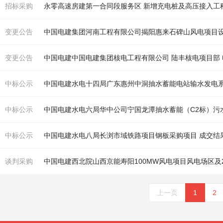
招标采购
永零高速房建第一合同段服务区 新增充
电
桩及高压接入工
变更公告
中国
电
建集团河南工程有限公司揭阳惠来石碑山风
电
项目设
变更公告
中国
电
建中国
电
建集团核
电
工程有限公司 陆丰核
电
项目部
中标公示
中国
电
建水
电
十四局广东惠州中洞抽水蓄能
电
站输水发
电
中标公示
中国
电
建水
电
六局华中公司宁国龙潭抽水蓄能（C2标）污
中标公示
中国
电
建水
电
八局长浏市域铁路项目钢板采购项目 成交结
谈判采购
中国
电
建西北院山西京能寿阳100MW风
电
项目风
电
场区及2
上一页
1
2