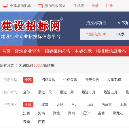
创建桌面图标
添加到收藏夹
手机版
登录
注册
招投标项目
VIP
全部信息

全部信息
招标采购
首页
建筑企业查询
招标采购公告
中标公示
招投标信息发布
中标公示
变更公告
所有分类
为您找到
10000
条结果

拟建工程
建设快讯
信息类型：
全部
招标采购
中标公示
变更公告
拟建工程
VIP项目
询价采购
发布时间：
全部
最近一天
最近一周
最近一月
最近三月
最
谈判采购
所在地区：
全部
北京
天津
河北
山西
内蒙古
上海
江西
河南
湖北
湖南
辽宁
吉林
黑龙江
云南
西藏