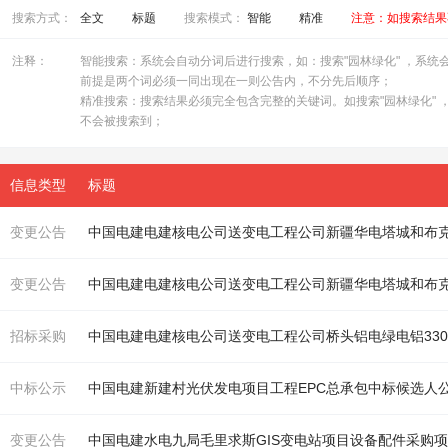
搜索方式：
全文
标题
搜索模式：
智能
精准
注意：如搜索结果
注释：
智能搜索：系统会自动分词后进行搜索，如：搜索"园林绿化" ，系统会自
前提是两个词必须一同出现在一则公告内，不分先后顺序；
精准搜索：搜索结果必须完全包含完整的关键词。如搜索"园林绿化" ，
不会被搜索到；
信息类型
标题
变更公告
中国
电
建
电
建核
电
公司送变
电
工程公司新疆华
电
塔城和布克
变更公告
中国
电
建
电
建核
电
公司送变
电
工程公司新疆华
电
塔城和布克
招标采购
中国
电
建
电
建核
电
公司送变
电
工程公司桥头铝
电
绿
电
铝33
中标公示
中国
电
建新建村光伏发
电
项目工程EPC总承包中标候选人
变更公告
中国
电
建水
电
九局毛里求斯GIS变
电
站项目设备配件采购项