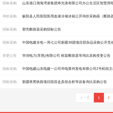
招标采购
山东港口渤海湾港集团寿光港有限公司办公生活区智慧用
询价采购
枞阳县人民医院医用血液冷储冰箱公开询价采购函（
断路
招标采购
塑壳
断路
器
采购招标公告
招标采购
中国电建水电一局七公司新疆38团项目部杂品采购公开竞
变更公告
华润电力(常熟)有限公司 框架
断路
器
等询比采购变更公告
招标采购
招标采购
新疆将黑铁
路
项目阻容盒及组合柜等设备询比采购公告
上一页
1
2