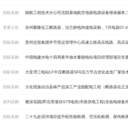
招标采购
南航工程技术分公司沈阳基地航空地面电源设备维保服务
变更公告
沧州聚隆化工
断路
器
，法兰静电跨接线采购，7月电
器
07
招标采购
贵州交投集团毕节营运管理中心高速公
路
高压线
路
、高压
招标采购
招标采购
大亚湾三电站LF中压
断路
器
SF6压力节点优化改造厂家技
招标采购
大化瑶族自治县林产品加工产业园配电工程（
断路器
在正
谈判采购
招标采购