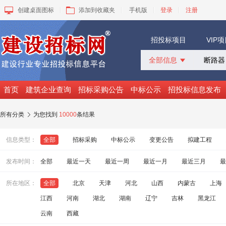
创建桌面图标
添加到收藏夹
手机版
登录
注册
招投标项目
VIP
全部信息

全部信息
招标采购
首页
建筑企业查询
招标采购公告
中标公示
招投标信息发布
中标公示
变更公告
所有分类
为您找到
10000
条结果

拟建工程
建设快讯
信息类型：
全部
招标采购
中标公示
变更公告
拟建工程
VIP项目
询价采购
发布时间：
全部
最近一天
最近一周
最近一月
最近三月
最
谈判采购
所在地区：
全部
北京
天津
河北
山西
内蒙古
上海
江西
河南
湖北
湖南
辽宁
吉林
黑龙江
云南
西藏