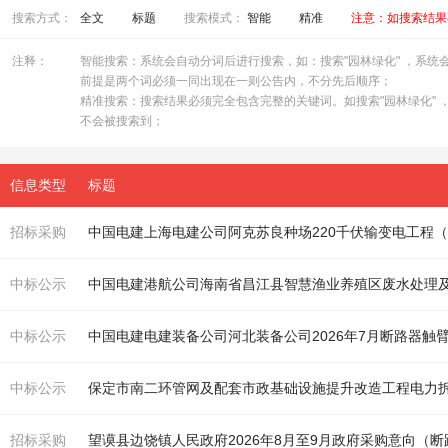
搜索方式：
全文
标题
搜索模式：
智能
精准
注意：如搜索结果
注释：
智能搜索：系统会自动分词后进行搜索，如：搜索"园林绿化" ，系统会自
前提是两个词必须一同出现在一则公告内，不分先后顺序；
精准搜索：搜索结果必须完全包含完整的关键词。如搜索"园林绿化" ，
不会被搜索到；
信息类型
标题
招标采购
中国电建上海电建公司阿克苏良种场220千伏输变电工程
中标公示
中标公示
中国电建电建装备公司河北装备公司2026年7月
断路
器
触
中标公示
保定市南二环管网及配套市政基础设施提升改造工程电力
招标采购
望谟县边饶镇人民政府2026年8月至9月政府采购意向（
断