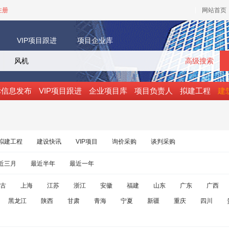
注册
网站首页
VIP项目跟进
项目企业库
高级搜索
标信息发布
VIP项目跟进
企业项目库
项目负责人
拟建工程
建
拟建工程
建设快讯
VIP项目
询价采购
谈判采购
近三月
最近半年
最近一年
古
上海
江苏
浙江
安徽
福建
山东
广东
广西
黑龙江
陕西
甘肃
青海
宁夏
新疆
重庆
四川