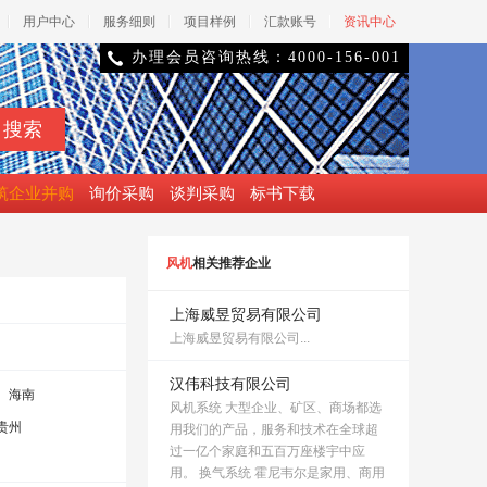
用户中心
服务细则
项目样例
汇款账号
资讯中心
办理会员咨询热线：4000-156-001

筑企业并购
询价采购
谈判采购
标书下载
风机
相关推荐企业
上海威昱贸易有限公司
上海威昱贸易有限公司...
汉伟科技有限公司
海南
风机系统 大型企业、矿区、商场都选
贵州
用我们的产品，服务和技术在全球超
过一亿个家庭和五百万座楼宇中应
用。 换气系统 霍尼韦尔是家用、商用