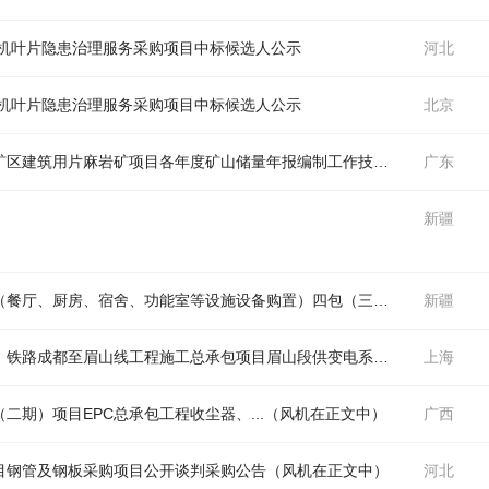
机
叶片隐患治理服务采购项目中标候选人公示
河北
机
叶片隐患治理服务采购项目中标候选人公示
北京
中国电建水电八局广东省阳西县溪头镇凤凰岭矿区建筑用片麻岩矿项目各年度矿山储量年报编制工作技术咨询服务采购项目公开谈判采购公告（
广东
新疆
塔城军供站配套设施购置及基础设施改造项目（餐厅、厨房、宿舍、功能室等设施设备购置）四包（三次）中标(成交)结果公告（
新疆
中国电建上海电力建设有限责任公司市域（郊）铁路成都至眉山线工程施工总承包项目眉山段供变电系统工区项目电缆附件采购项目中标候选人公示（
上海
期）项目EPC总承包工程收尘器、...（
风机
在正文中）
广西
目钢管及钢板采购项目公开谈判采购公告（
风机
在正文中）
河北