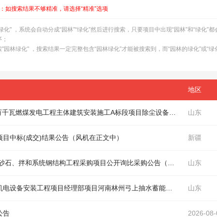
：如搜索结果不够精准，请选择“精准”选项
" ，系统会自动分成“园林”“绿化”然后进行搜索，只要项目中出现“园林”和“绿化”
序；
园林绿化" ，搜索结果一定完整包含“园林绿化”才能被搜索到，而“园林的绿化”或“绿
地区
中国电建山东电建一公司湘投能源岳州2×100万千瓦燃煤发电工程主体建筑安装施工A标段项目除尘设备安装标段采购项目公开询比采购公告（
山东
目中标(成交)结果公告（
风机
在正文中）
新疆
中国电建水电四局西南分局山阳抽蓄C2标项目砂石、拌和系统钢结构工程采购项目公开询比采购公告（
风机
在正文中）
山东
机
电设备安装工程项目经理部项目河南林州弓上抽水蓄能电站
机
电设备安
山东
公告
2026-08-