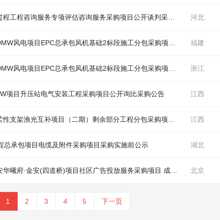
中国电建华东院诸暨市浦阳江治理三期工程全过程工程咨询服务专项评估咨询服务采购项目公开谈判采购公告（
河北
风机
在
0MW
风
电项目EPC总承包
风机
基础2标段施工分包采购项目采购项目 成交结果公示
福建
0MW
风
电项目EPC总承包
风机
基础2标段施工分包采购项目采购项目 成交结果公示
浙江
5MW项目升压站电气安装工程采购项目公开询比采购公告
江西
中国电建贵阳院美兰区三江镇超大跨度预应力柔性支架渔光互补项目（二期）剩余部分工程分包采购项目 成交结果公示（
江西
工程总承包项目电缆及附件采购项目采购实施前公示
湖北
中国电建电建地产公司北京四道桥项目北京长安华曦府·金安(四道桥)项目社区广告投放服务采购项目 成交结果公示（
北京
风
1
2
3
4
5
下一页