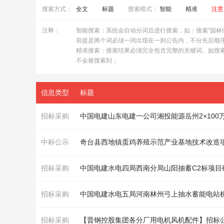
搜索方式：
全文
标题
搜索模式：
智能
精准
注意
注释：
智能搜索：系统会自动分词后进行搜索，如：搜索"园林绿化
前提是两个词必须一同出现在一则公告内，不分先后顺
精准搜索：搜索结果必须完全包含完整的关键词。如搜索"
不会被搜索到；
信息类型
标题
招标采购
中标公示
奇台县西地镇蛋鸡养殖示范产业基地技术改造项
招标采购
招标采购
中国电建水电五局河南林州弓上抽水蓄能电站
招标采购
【晋钢控股集团各分厂用电
机
风机
配件】招标