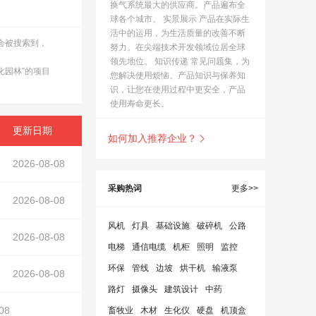
换气系统最大的供应商。产品遍布全
球各个城市。 实景展示 产品在实际生
活中的运用，为生活质量的改善不断
都会被搜索到，
努力。在尖端技术开发领域位居全球
领先地位。 知识传递 常见问题集，为
化园林”的项目
您解决使用烦恼。产品知识与保养知
识，让您在使用过程中更安全，产品
使用寿命更长。
更新日期
如何加入推荐企业？

2026-08-08
风机
在正文中）
采购热词
更多>>
2026-08-08
风机
灯具
基础设施
破碎机
公路
2026-08-08
电梯
通信电缆
机柜
照明
监控
环保
管线
边坡
烘干机
输液泵
装工程钢网架钢结构工程采购项目公开询比采购公告
2026-08-08
路灯
摄像头
建筑设计
中药
08
畜牧业
木材
生化仪
硬盘
机顶盒