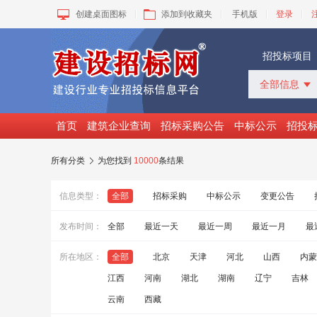
创建桌面图标
添加到收藏夹
手机版
登录
招投标项目
全部信息

全部信息
招标采购
首页
建筑企业查询
招标采购公告
中标公示
招投
中标公示
变更公告
所有分类
为您找到
10000
条结果

拟建工程
建设快讯
信息类型：
全部
招标采购
中标公示
变更公告
VIP项目
询价采购
发布时间：
全部
最近一天
最近一周
最近一月
最
谈判采购
所在地区：
全部
北京
天津
河北
山西
内蒙
江西
河南
湖北
湖南
辽宁
吉林
云南
西藏