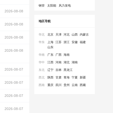
钢管
太阳能
风力发电
2026-08-08
地区导航
2026-08-08
华北
北京
天津
河北
山西
内蒙古
2026-08-08
风机
在正文中）
华东
上海
江苏
浙江
安徽
福建
山东
2026-08-08
华南
广东
广西
海南
华中
江西
河南
湖北
湖南
2026-08-07
风机
在正文中）
东北
辽宁
吉林
黑龙江
西北
陕西
甘肃
青海
宁夏
新疆
2026-08-07
风机
在正文中）
西南
重庆
四川
贵州
云南
西藏
2026-08-07
2026-08-07