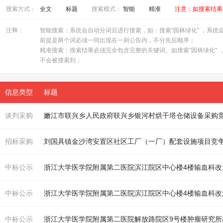
搜索方式：
全文
标题
搜索模式：
智能
精准
注意：如搜索结果
注释：
智能搜索：系统会自动分词后进行搜索，如：搜索"园林绿化" ，系统会自
前提是两个词必须一同出现在一则公告内，不分先后顺序；
精准搜索：搜索结果必须完全包含完整的关键词。如搜索"园林绿化" ，
不会被搜索到；
信息类型
标题
谈判采购
嫩江市联兴乡人民政府联兴乡银河村烘干塔仓储设备采购
招标采购
刘国具镇金沙湾安置区社区工厂（一厂）配套设施项目竞
中标公示
浙江大学医学院
附属
第二医院滨江院区中心
楼
4
楼
输血科改
中标公示
浙江大学医学院
附属
第二医院滨江院区中心
楼
4
楼
输血科改
中标公示
浙江大学医学院
附属
第二医院解放路院区9号
楼
肿瘤研究所