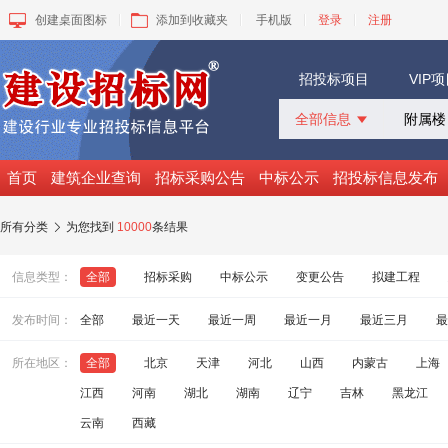
创建桌面图标
添加到收藏夹
手机版
登录
注册
招投标项目
VIP
全部信息

全部信息
招标采购
首页
建筑企业查询
招标采购公告
中标公示
招投标信息发布
中标公示
变更公告
所有分类
为您找到
10000
条结果

拟建工程
建设快讯
信息类型：
全部
招标采购
中标公示
变更公告
拟建工程
VIP项目
询价采购
发布时间：
全部
最近一天
最近一周
最近一月
最近三月
最
谈判采购
所在地区：
全部
北京
天津
河北
山西
内蒙古
上海
江西
河南
湖北
湖南
辽宁
吉林
黑龙江
云南
西藏