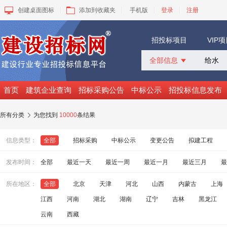
创建桌面图标
添加到收藏夹
手机版
登录
注册
招投标项目
VIP
全部信息

全部信息
招标采购
首页
建筑企业查询
招标采购公告
中标公示
招投标信息发布
中标公示
变更公告
所有分类
为您找到
10000
条结果

拟建工程
建设快讯
信息类型：
全部
招标采购
中标公示
变更公告
拟建工程
VIP项目
询价采购
发布时间：
全部
最近一天
最近一周
最近一月
最近三月
最
谈判采购
所在地区：
全部
北京
天津
河北
山西
内蒙古
上海
江西
河南
湖北
湖南
辽宁
吉林
黑龙江
云南
西藏