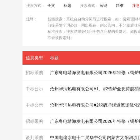
搜索方式：
全文
标题
搜索模式：
智能
精准
注意
注释：
智能搜索：系统会自动分词后进行搜索，如：搜索"园林绿化
前提是两个词必须一同出现在一则公告内，不分先后顺
精准搜索：搜索结果必须完全包含完整的关键词。如搜索"
不会被搜索到；
信息类型
标题
招标采购
广东粤电靖海发电有限公司2026年特修（
锅炉
中标公示
沧州华润热电有限公司#1、#2
锅炉
全负荷脱硝
中标公示
沧州华润热电有限公司#2脱硫净烟道流场优化
招标采购
广东粤电靖海发电有限公司2026年特修（
锅炉
谈判采购
中国电建水电十二局华中公司内蒙古太阳沟项