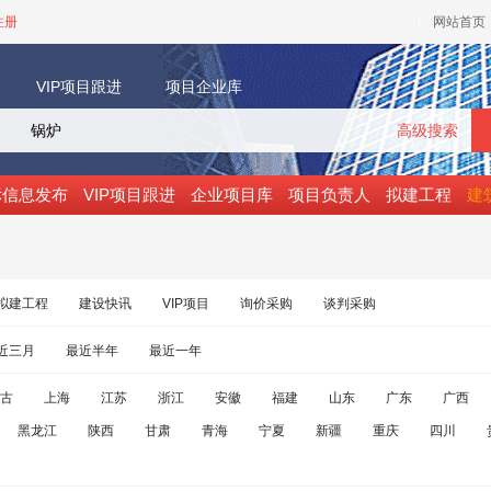
注册
网站首页
VIP项目跟进
项目企业库
高级搜索
标信息发布
VIP项目跟进
企业项目库
项目负责人
拟建工程
建
拟建工程
建设快讯
VIP项目
询价采购
谈判采购
近三月
最近半年
最近一年
古
上海
江苏
浙江
安徽
福建
山东
广东
广西
黑龙江
陕西
甘肃
青海
宁夏
新疆
重庆
四川