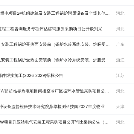
效煤电项目2#机组建筑及安装工程
锅炉
附属设备及全场其他附属设备安装工程
河北
中国电建华东院诸暨市浦阳江治理三期工程全过程工程咨询服务专项评估咨询服务采购项目公开谈判采购公告（
河北
锅炉
在
及安装工程
锅炉
受热面安装前（
锅炉
水冷系统安装、炉膛受热面及前顶棚安装、燃烧器安装及启动系统安装、
广东
及安装工程
锅炉
受热面安装前（
锅炉
水冷系统安装、炉膛受热面及前顶棚安装、燃烧器安装及启动系统安装、
浙江
焊接施工(2026-2029)招标公告
江苏
中国电建湖北工程公司宁夏电投石嘴山2×660MW超超临界热电项目间接空冷厂区循环水管道采购项目公开竞价采购公告（
河北
天津市特种设备监督检验技术研究院 天津市特种设备监督检验技术研究院鼎华检测科技园2027年度物业管理项目 (项目编号:TGPC-2026-D-0709)中标公告（
天津
中国电建江西水电公司唐山汉沽风电一期175MW项目升压站电气安装工程采购项目公开询比采购公告（
锅炉
在正文中）
河北