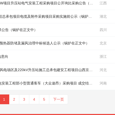
中国电建江西水电公司唐山汉沽风电一期175MW项目升压站电气安装工程采购项目公开询比采购公告（
锅炉
在正文中）
江西
工程总承包项目电缆及附件采购项目采购实施前公示（
锅炉
在正文中）
湖北
果公告（
锅炉
在正文中）
四川
空气预热器防堵及漏风治理中标候选人公示（
锅炉
在正文中）
北京
购意向
浙江
中国电建西北院山西京能寿阳100MW风电项目风电场区及220kV升压站施工总承包建安工程项目山西京能寿阳100MW风电项目风电场区及220kV升压站施工总承包建安工程220kV升压站建筑工程4标段劳务分包采购项目公开谈判采购公告（
河北
中国电建水电十四局机电安装公司富民抽蓄机电安装工程部小型普通客车（大众途昂）采购项目 成交结果公示（
河南
锅炉
在
1
2
3
4
5
下一页