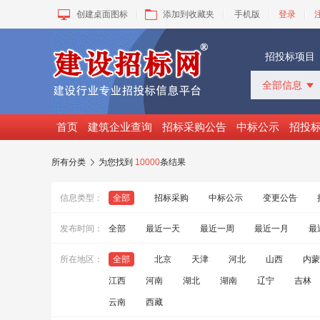
创建桌面图标
添加到收藏夹
手机版
登录
招投标项目
全部信息

全部信息
招标采购
首页
建筑企业查询
招标采购公告
中标公示
招投
中标公示
变更公告
所有分类
为您找到
10000
条结果

拟建工程
建设快讯
信息类型：
全部
招标采购
中标公示
变更公告
VIP项目
询价采购
发布时间：
全部
最近一天
最近一周
最近一月
最
谈判采购
所在地区：
全部
北京
天津
河北
山西
内蒙
江西
河南
湖北
湖南
辽宁
吉林
云南
西藏