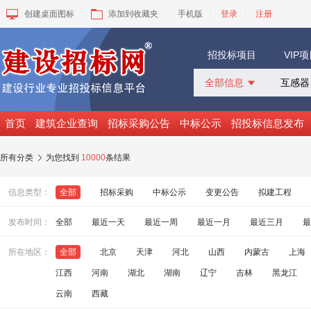
创建桌面图标
添加到收藏夹
手机版
登录
注册
招投标项目
VIP
全部信息

全部信息
招标采购
首页
建筑企业查询
招标采购公告
中标公示
招投标信息发布
中标公示
变更公告
所有分类
为您找到
10000
条结果

拟建工程
建设快讯
信息类型：
全部
招标采购
中标公示
变更公告
拟建工程
VIP项目
询价采购
发布时间：
全部
最近一天
最近一周
最近一月
最近三月
最
谈判采购
所在地区：
全部
北京
天津
河北
山西
内蒙古
上海
江西
河南
湖北
湖南
辽宁
吉林
黑龙江
云南
西藏