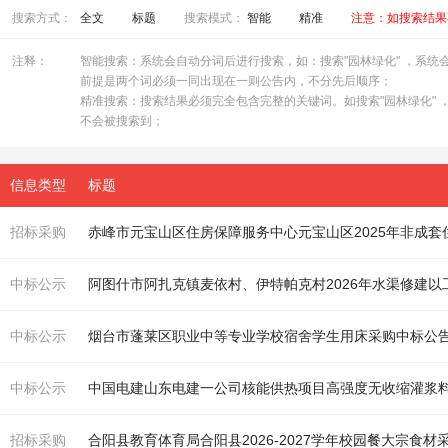
搜索方式：
全文
标题
搜索模式：
智能
精准
注意：如搜索结果
注释：
智能搜索：系统会自动分词后进行搜索，如：搜索"园林绿化" ，系统会自
前提是两个词必须一同出现在一则公告内，不分先后顺序；
精准搜索：搜索结果必须完全包含完整的关键词。如搜索"园林绿化" ，
不会被搜索到；
信息类型
标题
招标采购
中标公示
阿图什市阿扎克镇麦依村、伊特帕克村2026年水渠修
建
以
中标公示
烟台市蓬莱区职业中等专业学校宿舍学生用床采购中标公
中标公示
中国电
建
山东电
建
一公司核能供热项目高强度无收缩灌浆料
招标采购
合阳县教育体育局合阳县2026-2027学年校园餐大宗食
材