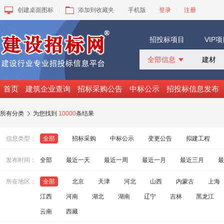
创建桌面图标
添加到收藏夹
手机版
登录
注册
招投标项目
VIP
全部信息

全部信息
招标采购
首页
建筑企业查询
招标采购公告
中标公示
招投标信息发布
中标公示
变更公告
所有分类
为您找到
10000
条结果

拟建工程
建设快讯
信息类型：
全部
招标采购
中标公示
变更公告
拟建工程
VIP项目
询价采购
发布时间：
全部
最近一天
最近一周
最近一月
最近三月
最
谈判采购
所在地区：
全部
北京
天津
河北
山西
内蒙古
上海
江西
河南
湖北
湖南
辽宁
吉林
黑龙江
云南
西藏