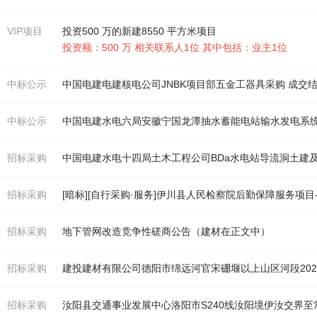
VIP项目
投资500 万的新建8550 平方米项目
投资额：500 万 相关联系人1位 其中包括：业主1位
中标公示
中国电
建
电
建
核电公司JNBK项目部五金工器具采购 成交
中标公示
中国电
建
水电六局安徽宁国龙潭抽水蓄能电站输水发电系统工程（C2标）项目压力
招标采购
中国电
建
水电十四局土木工程公司BDa水电站导流洞土
建
及
招标采购
[暗标][自行采购·服务]伊川县人民检察院后勤保障服务项
招标采购
地下管网改造竞争性磋商公告（
建材
在正文中）
招标采购
建
投
建材
有限公司德阳市绵远河官宋硼堰以上山区河段2024-2026年度
招标采购
汝阳县交通事业发展中心洛阳市S240线汝阳境伊汝交界至