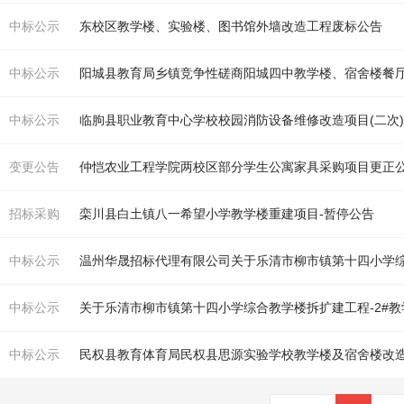
中标公示
东校区
教学
楼
、实验
楼
、图书馆外墙改造工程废标公告
中标公示
阳城县
教
育局乡镇竞争性磋商阳城四中
教学
楼
、宿舍
楼
餐
中标公示
临朐县职业
教
育中心
学
校校园消防设备维修改造项目(二次
变更公告
仲恺农业工程
学
院两校区部分
学
生公寓家具采购项目更正
招标采购
栾川县白土镇八一希望小
学
教学
楼
重建项目-暂停公告
中标公示
温州华晟招标代理有限公司关于乐清市柳市镇第十四小
学
中标公示
关于乐清市柳市镇第十四小
学
综合
教学
楼
拆扩建工程-2#
教
中标公示
民权县
教
育体育局民权县思源实验
学
校
教学
楼
及宿舍
楼
改