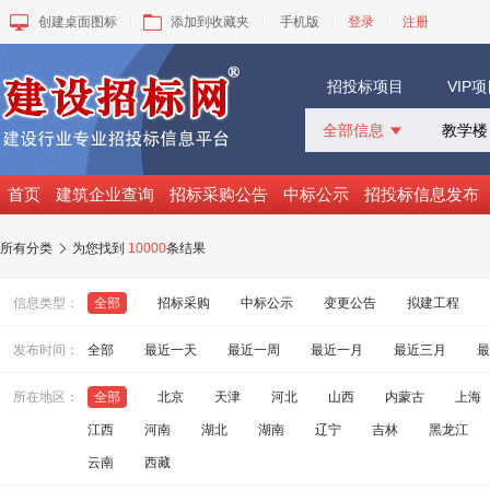
创建桌面图标
添加到收藏夹
手机版
登录
注册
招投标项目
VIP
全部信息

全部信息
招标采购
首页
建筑企业查询
招标采购公告
中标公示
招投标信息发布
中标公示
变更公告
所有分类
为您找到
10000
条结果

拟建工程
建设快讯
信息类型：
全部
招标采购
中标公示
变更公告
拟建工程
VIP项目
询价采购
发布时间：
全部
最近一天
最近一周
最近一月
最近三月
最
谈判采购
所在地区：
全部
北京
天津
河北
山西
内蒙古
上海
江西
河南
湖北
湖南
辽宁
吉林
黑龙江
云南
西藏