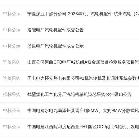
中标公示
宁夏煤业甲醇分公司-2026年7月-
汽轮机
配件-杭州
汽轮
（G
中标公示
洛能电厂
汽轮机
配件成交公告
中标公示
潘集电厂
汽轮机
配件成交公示
询价采购
山西公司河曲CFB电厂#2
机
组A修金属监督检测服务项目
询价采购
国电电力怀安热电有限公司#1
机
汽轮机
及其调速系统参数
招标采购
鹤壁煤化工气化分厂
汽轮机
辅
机
滤芯采购公告采购公告
中标公示
中国电建水电九局泽州县晋庙铺9MW、大箕9MW分散式
中标公示
中国电建江西院印度尼西亚FHT园区GDI项目
汽轮机
、发