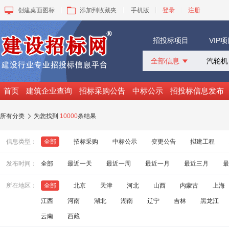
创建桌面图标
添加到收藏夹
手机版
登录
注册
招投标项目
VIP
全部信息

全部信息
招标采购
首页
建筑企业查询
招标采购公告
中标公示
招投标信息发布
中标公示
变更公告
所有分类
为您找到
10000
条结果

拟建工程
建设快讯
信息类型：
全部
招标采购
中标公示
变更公告
拟建工程
VIP项目
询价采购
发布时间：
全部
最近一天
最近一周
最近一月
最近三月
最
谈判采购
所在地区：
全部
北京
天津
河北
山西
内蒙古
上海
江西
河南
湖北
湖南
辽宁
吉林
黑龙江
云南
西藏