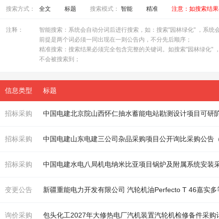
搜索方式：
全文
标题
搜索模式：
智能
精准
注意：如搜索结果
注释：
智能搜索：系统会自动分词后进行搜索，如：搜索"园林绿化" ，系统会自
前提是两个词必须一同出现在一则公告内，不分先后顺序；
精准搜索：搜索结果必须完全包含完整的关键词。如搜索"园林绿化" ，
不会被搜索到；
信息类型
标题
招标采购
招标采购
中国电建山东电建三公司杂品采购项目公开询比采购公告
招标采购
中国电建水电八局
机
电纳米比亚项目锅炉及附属系统安装
变更公告
新疆重能电力开发有限公司
汽轮机
油Perfecto T 46嘉实
询价采购
包头化工2027年大修热电厂汽
机
装置
汽轮机
检修备件采购