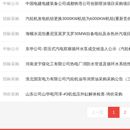
中标公示
中国电建电建装备公司成都铁塔公司创新喷涂项目采购项目
招标采购
汽轮机
发电
机
组更换3000KW
机
组为6000KW
机
组(重新竞
招标采购
海螺水泥坦桑尼亚莫罗戈罗30MW自备电站及余热补汽项
中标公示
东华公司-背压式汽电双驱循环水泵成交候选人公示（
汽轮
招标采购
河南龙宇煤化工有限公司热电厂消防水管道及循环水系统
招标采购
淮北国安电力有限公司
汽轮机
油等润滑油采购采购公告（
询价采购
山东公司山华电菏泽-#3
机
低压外缸解体检查-询价采购
上一页
1
2