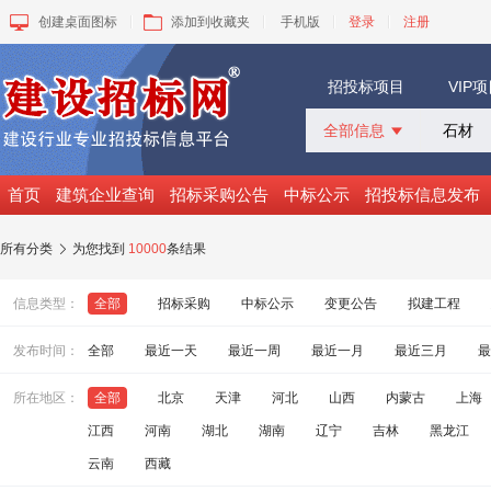
创建桌面图标
添加到收藏夹
手机版
登录
注册
招投标项目
VIP
全部信息

全部信息
招标采购
首页
建筑企业查询
招标采购公告
中标公示
招投标信息发布
中标公示
变更公告
所有分类
为您找到
10000
条结果

拟建工程
建设快讯
信息类型：
全部
招标采购
中标公示
变更公告
拟建工程
VIP项目
询价采购
发布时间：
全部
最近一天
最近一周
最近一月
最近三月
最
谈判采购
所在地区：
全部
北京
天津
河北
山西
内蒙古
上海
江西
河南
湖北
湖南
辽宁
吉林
黑龙江
云南
西藏