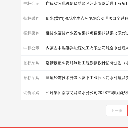
中标公示
广德省际毗邻新型功能区污
水
管网治
理
工程项
招标采购
倒
水
(黄冈)流域
水
生态环境综合治
理
项目全过
招标采购
桶装
水
灌装净
水
设备采购项目采购结果公示(第二次)(
中标公示
内蒙古中煤远兴能源化工有限公司综合
水处理
招标采购
洛碛废塑料循环利用工程勘察设计招标公告（
招标采购
襄垣经济技术开发区富阳工业园区污
水处理
及
询价采购
科环集团南京龙源溧
水
分公司2026年滤膜物
上一页