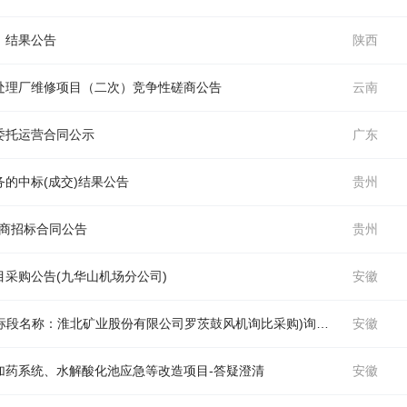
）结果公告
陕西
处理
厂维修项目（二次）竞争性磋商公告
云南
委托运营合同公示
广东
的中标(成交)结果公告
贵州
应商招标合同公告
贵州
目采购公告(九华山机场分公司)
安徽
淮北矿业股份有限公司GKD2026-08-050006(标段名称：淮北矿业股份有限公司罗茨鼓风机询比采购)询比采购公告（
安徽
水
加药系统、
水
解酸化池应急等改造项目-答疑澄清
安徽