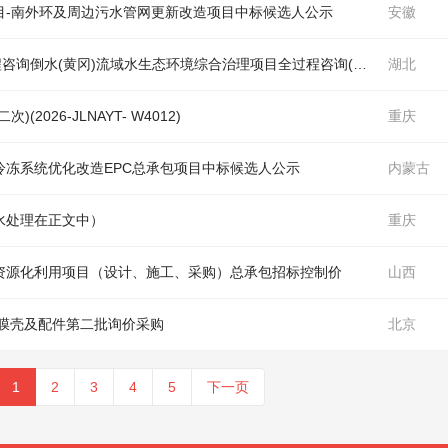
目-南外环及周边污
水
管网更新改造项目中标候选人公示
安徽
程咨询倒
水
(黄冈)流域
水
生态环境综合治
理
项目全过程咨询(HBHG-202606QG-004001001)招标公告
湖北
2026-JLNAYT- W4012)
重庆
冷冻系统优化改造EPC总承包项目中标候选人公示
内蒙古
水处理
在正文中）
重庆
资源化利用项目（设计、施工、采购）总承包招标控制价
山西
资膜壳及配件第二批询价采购
北京
1
2
3
4
5
下一页