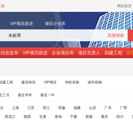
注册
网站首页
VIP项目跟进
项目企业库
高级搜索
标信息发布
VIP项目跟进
企业项目库
项目负责人
拟建工程
建
拟建工程
建设快讯
VIP项目
询价采购
谈判采购
近三月
最近半年
最近一年
古
上海
江苏
浙江
安徽
福建
山东
广东
广西
黑龙江
陕西
甘肃
青海
宁夏
新疆
重庆
四川