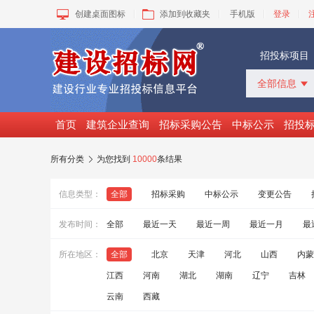
创建桌面图标
添加到收藏夹
手机版
登录
招投标项目
全部信息

全部信息
招标采购
首页
建筑企业查询
招标采购公告
中标公示
招投
中标公示
变更公告
所有分类
为您找到
10000
条结果

拟建工程
建设快讯
信息类型：
全部
招标采购
中标公示
变更公告
VIP项目
询价采购
发布时间：
全部
最近一天
最近一周
最近一月
最
谈判采购
所在地区：
全部
北京
天津
河北
山西
内蒙
江西
河南
湖北
湖南
辽宁
吉林
云南
西藏