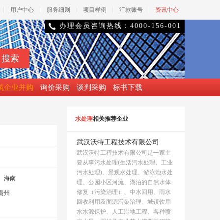
用户中心
服务细则
项目样例
汇款账号
资讯中心
办理会员咨询热线：4000-156-001

筑企业并购
询价采购
谈判采购
标书下载
水处理
相关推荐企业
武汉沃特工程技术有限公司
武汉沃特工程技术有限公司是一家主
要从事污水处理(生活污水处理、工业
污水处理)、景观水处理、游泳池水处
海南
理、公园小区河流、湖泊的自然水体
修复（污染治理）、中水回用、雨水
贵州
回收利用及面源污染治理、城镇饮用
水水源保护、人工湿地工程、各种喷