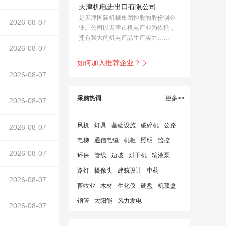
天津机电进出口有限公司
是天津国际机械集团控股的股份制企
2026-08-07
业。公司以天津市机电产业为依托，
拥有强大的机电产品生产实力……
2026-08-07
如何加入推荐企业？

2026-08-07
采购热词
更多>>
2026-08-07
风机
灯具
基础设施
破碎机
公路
2026-08-07
电梯
通信电缆
机柜
照明
监控
2026-08-07
环保
管线
边坡
烘干机
输液泵
路灯
摄像头
建筑设计
中药
处理
2026-08-07
在正文中）
畜牧业
木材
生化仪
硬盘
机顶盒
钢管
太阳能
风力发电
2026-08-07