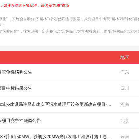
：如搜索结果不够精准，请选择“精准”选项
" ，系统会自动分成“园林”“绿化”然后进行搜索，只要项目中出现“园林”和“绿化”
序；
园林绿化" ，搜索结果一定完整包含“园林绿化”才能被搜索到，而“园林的绿化”或“绿
地区
目竞争性谈判公告
广东
项目中标结果公告
四川
房和城乡建设局许昌市建安区污
水处理
厂设备更新改造项目-三达
水
务项目（
河南
管项目竞争性磋商公告
北京
中国电建贵州工程有限公司-云南省昆明市五华区对门山50MW、沙朗乡20MW光伏发电工程设计施工总承包项目-给排
云南