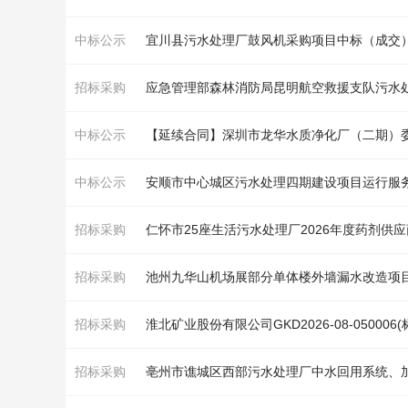
中标公示
宜川县污
水处理
厂鼓风机采购项目中标（成交
招标采购
应急管
理
部森林消防局昆明航空救援支队污
水
中标公示
【延续合同】深圳市龙华
水
质净化厂（二期）
中标公示
安顺市中心城区污
水处理
四期建设项目运行服务
招标采购
仁怀市25座生活污
水处理
厂2026年度药剂供
招标采购
池州九华山机场展部分单体楼外墙漏
水
改造项
招标采购
招标采购
亳州市谯城区西部污
水处理
厂中
水
回用系统、