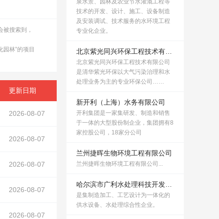
泉水景、园林及农业节水灌溉工程等
技术的开发、设计、施工、设备制造
及安装调试、技术服务的水环境工程
都会被搜索到，
专业化企业。
化园林”的项目
北京紫光同兴环保工程技术有限公司
北京紫光同兴环保工程技术有限公司
是清华紫光环保以大气污染治理和水
处理业务为主的专业环保公司……
更新日期
新开利（上海）水务有限公司
开利集团是一家集研发、制造和销售
2026-08-07
于一体的大型股份制企业，集团拥有8
家控股公司，18家分公司
2026-08-07
兰州捷晖生物环境工程有限公司
兰州捷晖生物环境工程有限公司...
四次）-中标公告
2026-08-07
哈尔滨市广利水处理科技开发有限公司
2026-08-07
是集制造加工、工艺设计为一体化的
供水设备、水处理综合性企业。
水
及消防污
2026-08-07
水处理
设备采购项目公开竞价采购公告