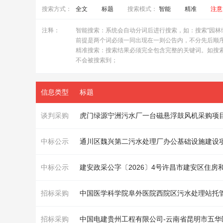
搜索方式：
全文
标题
搜索模式：
智能
精准
注意
注释：
智能搜索：系统会自动分词后进行搜索，如：搜索"园林绿化
前提是两个词必须一同出现在一则公告内，不分先后顺
精准搜索：搜索结果必须完全包含完整的关键词。如搜索"
不会被搜索到；
信息类型
标题
谈判采购
虎门绿源宁洲污
水
厂一台磁悬浮鼓风机采购项
中标公示
通川区魏兴第二污
水处理
厂办公基础设施建设
中标公示
建安政采公字〔2026〕4号许昌市建安区住
招标采购
中国医学科学院阜外医院西院区污
水处理
站托
招标采购