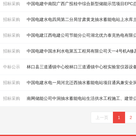
招标采购
招标采购
中国电建
水
电四局第二分局甘肃黄龙抽
水
蓄能电站上
水
库
招标采购
招标采购
中国电建中国
水
利
水
电第五工程局有限公司天一4号
机
A修
中标公示
林口县三道通镇中心校林口三道通镇中心校实验室仪器设
招标采购
中国电建
水
电一局河北迁西抽
水
蓄能电站项目通风兼安全洞
招标采购
南网储能公司中洞抽
水
蓄能电站生活供
水
工程施工、建管
上一页
1
2