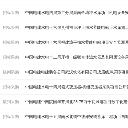
招标采购
中国电建
水
电四局第二分局湖南金塘冲
水
库项目
机
电设备安
招标采购
中国电建
水
电十六局贵州福泉坪上抽
水
蓄能电站上
水
库施
招标采购
中国电建
水
电十六局福建漳平抽
水
蓄能电站项目安全监测
招标采购
中国电建
水
电十二局牙根一级联合体滤
水
器及其附属设备
谈判采购
招标采购
中国电建
水
电十四局箱式变压器/
机
组变压器采购项目公开
谈判采购
中国电建中南院国华齐河北23.75万千瓦风电项目数字化
招标采购
中国电建
水
电十五局南
水
北调中线雄安调蓄库工程项目自