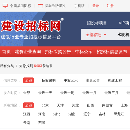
创建桌面图标
添加到收藏夹
手机版
登录
注册
招投标项目
VIP
全部信息

全部信息
招标采购
首页
建筑企业查询
招标采购公告
中标公示
招投标信息发布
中标公示
变更公告
所有分类
为您找到
6403
条结果

拟建工程
建设快讯
信息类型：
全部
招标采购
中标公示
变更公告
拟建工程
VIP项目
询价采购
发布时间：
全部
最近一天
最近一周
最近一月
最近三月
最
谈判采购
所在地区：
全部
北京
天津
河北
山西
内蒙古
上海
江西
河南
湖北
湖南
辽宁
吉林
黑龙江
云南
西藏