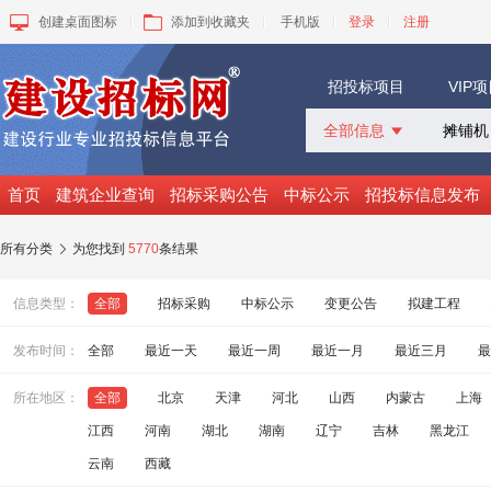
创建桌面图标
添加到收藏夹
手机版
登录
注册
招投标项目
VIP
全部信息

全部信息
招标采购
首页
建筑企业查询
招标采购公告
中标公示
招投标信息发布
中标公示
变更公告
所有分类
为您找到
5770
条结果

拟建工程
建设快讯
信息类型：
全部
招标采购
中标公示
变更公告
拟建工程
VIP项目
询价采购
发布时间：
全部
最近一天
最近一周
最近一月
最近三月
最
谈判采购
所在地区：
全部
北京
天津
河北
山西
内蒙古
上海
江西
河南
湖北
湖南
辽宁
吉林
黑龙江
云南
西藏