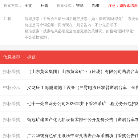
搜索方式：
全文
标题
搜索模式：
智能
精准
注意：如搜索结果
注释：
智能搜索：系统会自动分词后进行搜索，如：搜索"园林绿化" ，系统会自
前提是两个词必须一同出现在一则公告内，不分先后顺序；
精准搜索：搜索结果必须完全包含完整的关键词。如搜索"园林绿化" ，
不会被搜索到；
信息类型
标题
招标采购
（山东黄金集团）山东黄金矿业（玲珑）有限公司
凿岩台
中标公示
义龙庆 1 标隧道施工设备（曲臂电液压双臂
凿岩台车
、全
招标采购
七十一处当涂分公司2026年井下采准采矿工程劳务分包招标
招标采购
铜冠矿建国产化无轨设备零部件公开竞价公告（
凿岩台车
招标采购
广西华锡有色矿用液压中深孔
凿岩台车
采购项目采购公告(