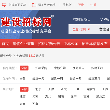
创建桌面图标
添加到收藏夹
手机版
登录
注册
招投标项目
VIP
全部信息

全部信息
招标采购
首页
建筑企业查询
招标采购公告
中标公示
招投标信息发布
中标公示
变更公告
所有分类
为您找到
1217
条结果

拟建工程
建设快讯
信息类型：
全部
招标采购
中标公示
变更公告
拟建工程
VIP项目
询价采购
发布时间：
全部
最近一天
最近一周
最近一月
最近三月
最
谈判采购
所在地区：
全部
北京
天津
河北
山西
内蒙古
上海
江西
河南
湖北
湖南
辽宁
吉林
黑龙江
云南
西藏