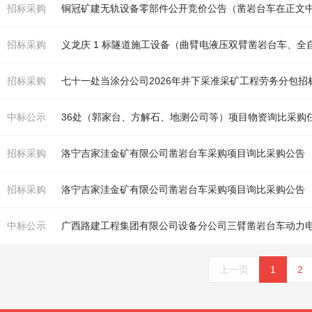
招标采购
铜冠矿建无轨设备零部件公开竞价公告（
凿岩台车
在正文
招标采购
义龙庆 1 标隧道施工设备（曲臂电液压双臂
凿岩台车
、全
招标采购
七十一处当涂分公司2026年井下采准采矿工程劳务分包招标
中标公示
36处（郭家台、方解石、地测公司等）项目物资询比采购任
招标采购
洛宁吉家洼金矿有限公司
凿岩台车
采购项目询比采购公告
招标采购
洛宁吉家洼金矿有限公司
凿岩台车
采购项目询比采购公告
中标公示
广西路建工程集团有限公司设备分公司三臂
凿岩台车
动力
上一页
1
2