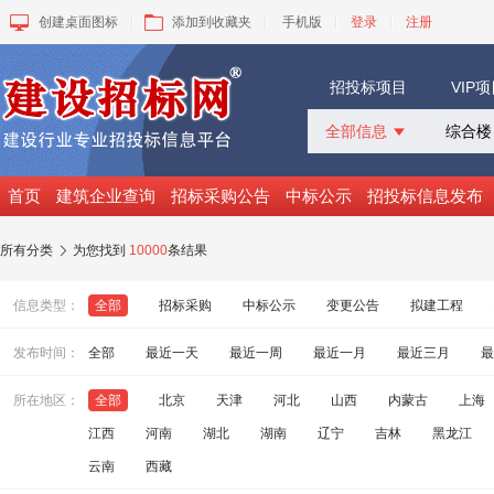
创建桌面图标
添加到收藏夹
手机版
登录
注册
招投标项目
VIP
全部信息

全部信息
招标采购
首页
建筑企业查询
招标采购公告
中标公示
招投标信息发布
中标公示
变更公告
所有分类
为您找到
10000
条结果

拟建工程
建设快讯
信息类型：
全部
招标采购
中标公示
变更公告
拟建工程
VIP项目
询价采购
发布时间：
全部
最近一天
最近一周
最近一月
最近三月
最
谈判采购
所在地区：
全部
北京
天津
河北
山西
内蒙古
上海
江西
河南
湖北
湖南
辽宁
吉林
黑龙江
云南
西藏