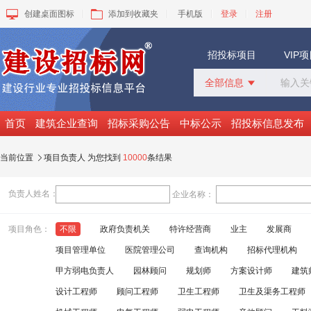
创建桌面图标
添加到收藏夹
手机版
登录
注册
招投标项目
VIP
全部信息

全部信息
招标采购
首页
建筑企业查询
招标采购公告
中标公示
招投标信息发布
中标公示
变更公告
当前位置
项目负责人 为您找到
10000
条结果

拟建工程
建设快讯
负责人姓名：
企业名称：
VIP项目
询价采购
项目角色：
不限
政府负责机关
特许经营商
业主
发展商
谈判采购
项目管理单位
医院管理公司
查询机构
招标代理机构
甲方弱电负责人
园林顾问
规划师
方案设计师
建筑
设计工程师
顾问工程师
卫生工程师
卫生及渠务工程师