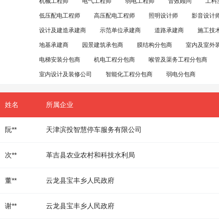
机械工程师
电气工程师
弱电工程师
音效顾问
工料
低压配电工程师
高压配电工程师
照明设计师
影音设计
设计及建造承建商
示范单位承建商
道路承建商
施工技
地基承建商
园景建筑承包商
膜结构分包商
室内及室外
电梯安装分包商
机电工程分包商
喉管及渠务工程分包商
室内设计及装修公司
智能化工程分包商
弱电分包商
姓名
所属企业
阮**
天津滨投智慧停车服务有限公司
次**
革吉县农业农村和科技水利局
董**
云龙县宝丰乡人民政府
谢**
云龙县宝丰乡人民政府