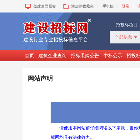
创建桌面图标
添加到收藏夹
手机版
登录
招投标项目
全部信息

全部信息
招标采购
首页
建筑企业查询
招标采购公告
中标公示
招投
中标公示
变更公告
拟建工程
网站声明
建设快讯
VIP项目
询价采购
谈判采购
请使用本网站前仔细阅读以下条款，当你
标网均具有法律效力。