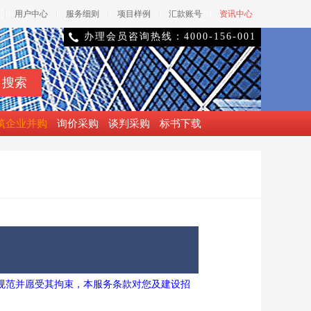
用户中心
服务细则
项目样例
汇款账号
资讯中心
办理会员咨询热线：4000-156-001

筑企业并购
询价采购
谈判采购
标书下载
规范并愿受其拘束，本服务条款对您及建设招