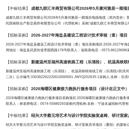
【中标结果】
成都九联汇丰商贸有限公司2026年5月康河雅居一期
成都九联汇丰商贸有限公司2026年5月康河雅居一期项目电线电缆（库内竞价）
托西南联合产权交易所有限责任公司（代理机构）采购“成都九联汇丰商贸有限公司2
【招标采购】
2026-2027年海盐县建设工程
设计
技术审核（查）项目
2026-2027年海盐县建设工程设计技术审核（查）项目采购项目:2026-2027年
局地址：海盐县武原街道枣园西路178号联系人：翁陈燕电话：0573-86129096采
【招标采购】
新建温州至福州高速铁路工程（乐清段）、杭温高铁联络
新建温州至福州高速铁路工程（乐清段）、杭温高铁联络线工程（乐清段)-防洪
二次）公示编号:330382262220010000001-JWYQ202635-1采购人:名称：乐
【招标采购】
2026海曙区健康接力跑执行服务项目（
设计
在正文中）
2026海曙区健康接力跑执行服务项目采购项目:2026海曙区健康接力跑执行服务项
联系人：林老师电话：0574-55880293采购代理机构:名称：宁波名诚招标代理有
【中标结果】
绍兴大学蔡元培艺术与
设计
学院实验室桌椅、研讨室家
绍兴大学蔡元培艺术与设计学院实验室桌椅、研讨室家具等项目（重招）的废标公告采购项目