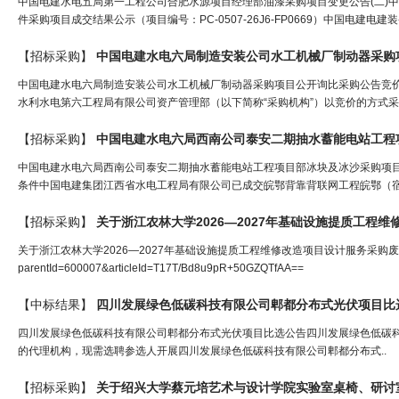
中国电建水电五局第一工程公司合肥水源项目经理部油漆采购项目变更公告(二)中
件采购项目成交结果公示（项目编号：PC-0507-26J6-FP0669）中国电建电建装备
【招标采购】
中国电建水电六局制造安装公司水工机械厂制动器采购
中国电建水电六局制造安装公司水工机械厂制动器采购项目公开询比采购公告竞价采购公
水利水电第六工程局有限公司资产管理部（以下简称“采购机构”）以竞价的方式采购
【招标采购】
中国电建水电六局西南公司泰安二期抽水蓄能电站工程项目部冰块及冰沙采购项目公开竞价
条件中国电建集团江西省水电工程局有限公司已成交皖鄂背靠背联网工程皖鄂（宿松
【招标采购】
关于浙江农林大学2026—2027年基础设施提质工程维
关于浙江农林大学2026—2027年基础设施提质工程维修改造项目设计服务采购废标公告[浙江省国
parentId=600007&articleId=T17T/Bd8u9pR+50GZQTfAA==
【中标结果】
四川发展绿色低碳科技有限公司郫都分布式光伏项目比
四川发展绿色低碳科技有限公司郫都分布式光伏项目比选公告四川发展绿色低碳
的代理机构，现需选聘参选人开展四川发展绿色低碳科技有限公司郫都分布式..
【招标采购】
关于绍兴大学蔡元培艺术与
设计
学院实验室桌椅、研讨室家具等