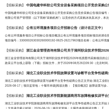
【招标采购】
中国电建华科软公司安全设备采购项目公开竞价采购公
中国电建华科软公司安全设备采购项目公开竞价采购公告竞价采购公告项目编号：PC-
有限公司资产管理部（以下简称“采购机构”）以竞价的方式采购冰块及冰沙，本次采
【招标采购】
公有云环境服务项目公开招标公告（
设计
在正文中）
公有云环境服务项目公开招标公告项目概况公有云环境服务项目招标项目的潜在投标
项目编号：330000263030260000192-0625-26217963项目名称：公有云环
【招标采购】
浙江金业管理咨询有限公司关于湖州职业技术学院202
浙江金业管理咨询有限公司关于湖州职业技术学院2026年纸质图书采购项目的公开招标公告th,
政采云平台线上获取（下载）招标文件，并于2026年08月26日09:30（北京时间.
【招标采购】
湖北工业职业技术学院故障设置与诊断平台竞争性磋商
湖北工业职业技术学院故障设置与诊断平台竞争性磋商公告正文开始 湖北工业职业技
2026-08-17｜项目监管地：十堰市本级|阅读次数： 【项目概况】故障设置与诊..
【招标采购】
湖北工业职业技术学院新能源商用车故障检修实训平台
湖北工业职业技术学院新能源商用车故障检修实训平台竞争性磋商公告正文开始 湖北
｜文件递交截止时间：2026-08-19｜项目监管地：十堰市本级|阅读次数： 【..