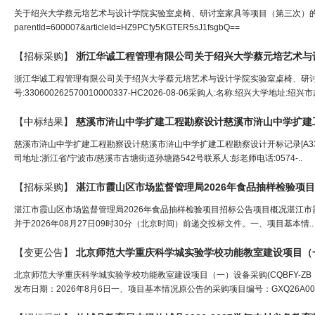
关于绍兴大学蔡元培艺术与设计学院实验室桌椅、研讨室家具等项目（第三次）的公开招标公告[浙江
parentId=600007&articleId=HZ9PCfy5KGTER5sJ1fsgbQ==
【招标采购】
浙江华诚工程管理有限公司关于绍兴大学蔡元培艺术与
浙江华诚工程管理有限公司关于绍兴大学蔡元培艺术与设计学院实验室桌椅、研
号:330600262570010000337-HC2026-08-06采购人:名称:绍兴大学地址:绍兴市
【中标结果】
慈溪市浒山中学扩建工程勘察
设计
慈溪市浒山中学扩建
慈溪市浒山中学扩建工程勘察设计慈溪市浒山中学扩建工程勘察设计开标记录[A33000000
司地址:浙江省/宁波市/慈溪市古塘街道孙塘路542号联系人:彭老师电话:0574-..
【招标采购】
湛江市霞山区市场监督管理局2026年食品抽样检验项
湛江市霞山区市场监督管理局2026年食品抽样检验项目招标公告项目概况湛江市霞山区市场
并于2026年08月27日09时30分（北京时间）前递交投标文件。一、项目基本情..
【变更公告】
北京师范大学重庆科学城实验学校功能教室建设项目（一）设备采购(CQBFY-ZB（ZC
发布日期：2026年8月6日一、项目基本情况原公告的采购项目编号：GXQ26A001