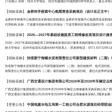
17采购人:名称：绍兴大学地址：绍兴市越城区环城西路508号联系人：聂玉冰电话：0
【招标采购】
金桥科学探索中心氛围营造采购项目（
设计
在正文中）
金桥科学探索中心氛围营造采购项目采购项目:金桥科学探索中心氛围营造采购项目公示编
代理机构:名称：宁波建兴招标有限公司地址：宁波市鄞州区海晏北路852号（公交
【招标采购】
2026—2027年基础设施提质工程维修改造项目
设计
服
2026—2027年基础设施提质工程维修改造项目设计服务采购的废标公告采购项目:2026
林大学地址：杭州市临安区武肃街666号联系人：郑老师电话：0571-63732951采
【招标采购】
扶绥新宁海螺水泥有限责任公司新型建筑材料（二期）项目
扶绥新宁海螺水泥有限责任公司新型建筑材料（二期）项目链板秤、链式清扫机、
有限责任公司新型建筑材料（二期）项目链板秤、链式清扫机、通过式皮带秤设备（
【招标采购】
广西交通
设计
集团有限公司2026年至2028年车辆定
广西交通设计集团有限公司2026年至2028年车辆定点维修服务采购采购公告广西交通设
广西交通设计集团有限公司2026年至2028年车辆定点维修服务采购1.3预算金额：1
【变更公告】
中国电建水电五局第一工程公司合肥水源项目经理部油漆