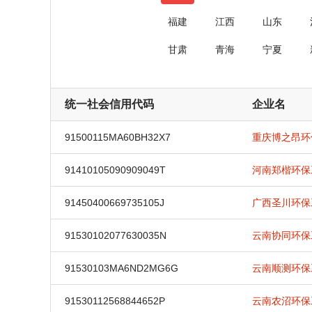
福建
江西
山东
甘肃
青海
宁夏
统一社会信用代码
企业名
91500115MA60BH32X7
重庆博之昂环
91410105090909049T
河南郑楷环保
91450400669735105J
广西圣川环保
91530102077630035N
云南协同环保
91530103MA6ND2MG6G
云南顺测环保
91530112568844652P
云南农沼环保