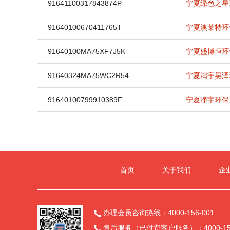
91641100317843874P
宁夏绿色之星
91640100670411765T
宁夏澳莱特环
91640100MA75XF7J5K
宁夏盛博恒环
91640324MA75WC2R54
宁夏鸿宇昊泽
91640100799910389F
宁夏净宇环保
首页
关于我们
企
办理会员咨询热线：4000-156-001

售后服务（已付费客户服务）：4000-156
