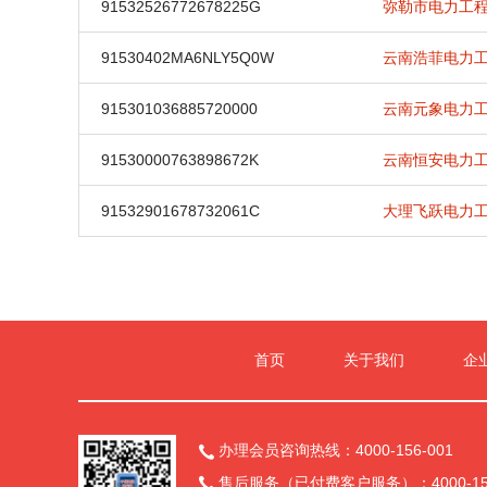
91532526772678225G
弥勒市电力工
91530402MA6NLY5Q0W
云南浩菲电力
915301036885720000
云南元象电力
91530000763898672K
云南恒安电力
91532901678732061C
大理飞跃电力
首页
关于我们
企
办理会员咨询热线：4000-156-001

售后服务（已付费客户服务）：4000-156
