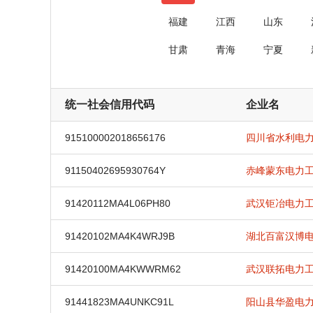
福建
江西
山东
甘肃
青海
宁夏
统一社会信用代码
企业名
915100002018656176
四川省水利电
91150402695930764Y
赤峰蒙东电力
91420112MA4L06PH80
武汉钜冶电力
91420102MA4K4WRJ9B
湖北百富汉博
91420100MA4KWWRM62
武汉联拓电力
91441823MA4UNKC91L
阳山县华盈电