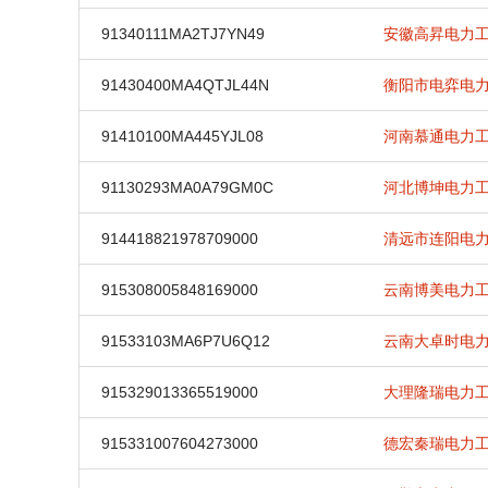
91340111MA2TJ7YN49
安徽高昇电力
91430400MA4QTJL44N
衡阳市电弈电
91410100MA445YJL08
河南慕通电力
91130293MA0A79GM0C
河北博坤电力
914418821978709000
清远市连阳电
915308005848169000
云南博美电力
91533103MA6P7U6Q12
云南大卓时电
915329013365519000
大理隆瑞电力
915331007604273000
德宏秦瑞电力