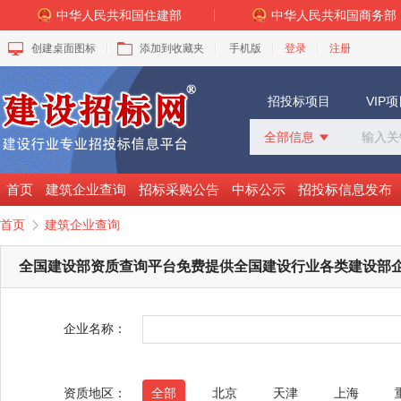
中华人民共和国住建部
中华人民共和国商务部
创建桌面图标
添加到收藏夹
手机版
登录
注册
招投标项目
VIP
全部信息

全部信息
招标采购
首页
建筑企业查询
招标采购公告
中标公示
招投标信息发布
中标公示
首页
建筑企业查询

变更公告
拟建工程
全国建设部资质查询平台免费提供全国建设行业各类建设部
建设快讯
VIP项目
询价采购
企业名称：
谈判采购
资质地区：
全部
北京
天津
上海