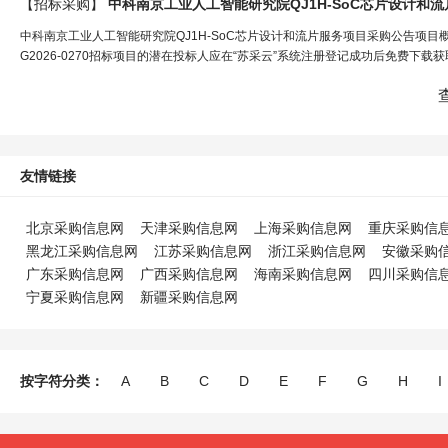
【招标采购】
中科南京工业人工智能研究院QJ1H-SoC芯片设计和
中科南京工业人工智能研究院QJ1H-SoC芯片设计和流片服务项目采购公告项目概况中科
G2026-0270招标项目的潜在投标人应在“苏采云”系统注册登记成功后免费下载获取招标
友情链接
北京采购信息网
天津采购信息网
上海采购信息网
重庆采购信
黑龙江采购信息网
江苏采购信息网
浙江采购信息网
安徽采购
广东采购信息网
广西采购信息网
海南采购信息网
四川采购信
宁夏采购信息网
新疆采购信息网
按字符分类：
A
B
C
D
E
F
G
H
I