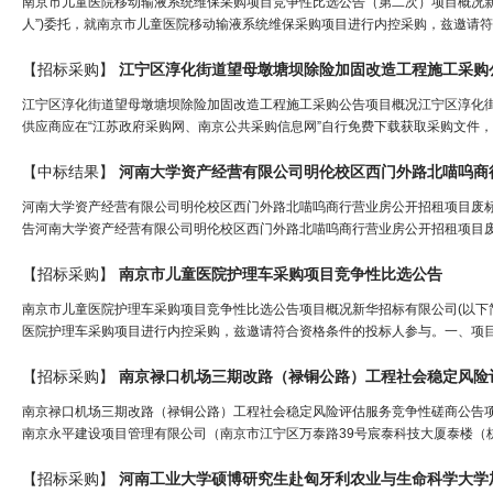
南京市儿童医院移动输液系统维保采购项目竞争性比选公告（第二次）项目概况新华
人”)委托，就南京市儿童医院移动输液系统维保采购项目进行内控采购，兹邀请符
【招标采购】
江宁区淳化街道望母墩塘坝除险加固改造工程施工
采购
江宁区淳化街道望母墩塘坝除险加固改造工程施工采购公告项目概况江宁区淳化街道望母墩塘
供应商应在“江苏政府采购网、南京公共采购信息网”自行免费下载获取采购文件，并于20
【中标结果】
河南大学资产经营有限公司明伦校区西门外路北喵呜商
河南大学资产经营有限公司明伦校区西门外路北喵呜商行营业房公开招租项目废
告河南大学资产经营有限公司明伦校区西门外路北喵呜商行营业房公开招租项目废标
【招标采购】
南京市儿童医院护理车
采购
项目竞争性比选公告
南京市儿童医院护理车采购项目竞争性比选公告项目概况新华招标有限公司(以下简称
医院护理车采购项目进行内控采购，兹邀请符合资格条件的投标人参与。一、项目基本情况
【招标采购】
南京禄口机场三期改路（禄铜公路）工程社会稳定风险
南京禄口机场三期改路（禄铜公路）工程社会稳定风险评估服务竞争性磋商公告
南京永平建设项目管理有限公司（南京市江宁区万泰路39号宸泰科技大厦泰楼（杭州
【招标采购】
河南工业大学硕博研究生赴匈牙利农业与生命科学大学加