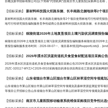
目概况新华招标有限公司(以下简称“代理机构”)受南京市儿童医院(采购单位名称，以
【招标采购】
新材料科技园火炬路东侧、长丰南路北侧地块等2个项目使用林地可行性研究报告
地可行性研究报告编制服务竞争性磋商公告新材料科技园火炬路东侧、长丰南路北
【招标采购】
秣陵街道2026年土地复垦项目土壤污染状况调查报告
秣陵街道2026年土地复垦项目土壤污染状况调查报告编制服务秣陵街道2026年
查报告编制服务发布时间：2026-08-07一、项目基本情况[if!supportLists]1．[endif]项
【招标采购】
2026年溧水区洪蓝街道机关食堂食材配送项目
采购
公告
2026年溧水区洪蓝街道机关食堂食材配送项目采购公告2026年溧水区洪蓝街道
JSZC-320117-WYZJ-C2026-0010采购项目的潜在供应商应在江苏政府采购网获
【招标采购】
山东省烟台市莱山区烟台市莱山区林草湿空间专项规划
山东省烟台市莱山区烟台市莱山区林草湿空间专项规划及森林资源监测监管等项
等项目公开招标公告山东省烟台市莱山区烟台市莱山区林草湿空间专项规划及森林
【招标采购】
南京市儿童医院移动输液系统维保
采购
项目竞争性比选