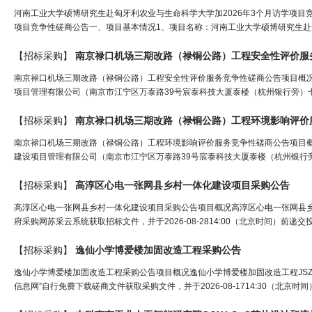
河南工业大学硕博研究生赴匈牙利农业与生命科学大学加2026年3个月访学项目
项目竞争性磋商公告一、项目基本情况1、项目名称：河南工业大学硕博研究生赴匈牙
【招标采购】
南京禄口机场三期改路（禄铜公路）工程安全性评价服
南京禄口机场三期改路（禄铜公路）工程安全性评价服务竞争性磋商公告项目概
项目管理有限公司（南京市江宁区万泰路39号宸泰科技大厦泰楼（杭州银行旁）七楼）
【招标采购】
南京禄口机场三期改路（禄铜公路）工程环境影响评价
南京禄口机场三期改路（禄铜公路）工程环境影响评价服务竞争性磋商公告项目
建设项目管理有限公司（南京市江宁区万泰路39号宸泰科技大厦泰楼（杭州银行旁）七
【招标采购】
高淳区心电一张
网
县乡村一体化建设项目
采购
公告
高淳区心电一张网县乡村一体化建设项目采购公告项目概况高淳区心电一张网县乡村一体化建
府采购网苏采云系统获取招标文件，并于2026-08-2814:00（北京时间）前递交投标
【招标采购】
逸仙小学博爱楼加固改造工程
采购
公告
逸仙小学博爱楼加固改造工程采购公告项目概况逸仙小学博爱楼加固改造工程JSZC-320
信息网”自行免费下载磋商文件获取采购文件，并于2026-08-1714:30（北京