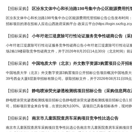
【招标采购】
区汾东文体中心和长治路198号集中办公区能源费用托
区汾东文体中心和长治路198号集中办公区能源费用托管招标公告公告发布时间：2026
招标项目的潜在投标人应在山西政府采购平台-政采云平台(https://login.sxzfcg.zcygov.c
【招标采购】
小年圩老江堤废除可行性论证服务竞争性磋商公告（
采
小年圩老江堤废除可行性论证服务竞争性磋商公告小年圩老江堤废除可行性论证服
场2栋19楼获取竞争性磋商文件，并于2026年8月20日14点30分（北京时间）前
【招标采购】
中国地质大学（北京）外文数字资源3购置项目公开招
中国地质大学（北京）外文数字资源3购置项目公开招标公告项目概况中国地质大
39号西金大厦8层新华招标有限公司。获取招标文件，并于2026年08月31日09
【招标采购】
静电喷涂荧光渗透检测线项目招标公告（
采购信息网
在
静电喷涂荧光渗透检测线项目招标公告静电喷涂荧光渗透检测线项目招标公告1.
司，招标项目资金来自专项，出资比例为100%。该项目已具备招标条件，现对静电
【招标采购】
南京市儿童医院查房车
采购
项目竞争性比选公告
南京市儿童医院查房车采购项目竞争性比选公告南京市儿童医院查房车采购项目竞争