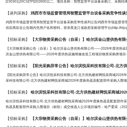
[230301]JXCG[TP]20260011二、项目名称：智慧监管平台设备采购三、
【谈判采购】
鸡西市市场监督管理局智慧监管平台设备采购竞争性谈
鸡西市市场监督管理局智慧监管平台设备采购竞争性谈判公告鸡西市市场监督管
供应商应在公告期内凭用户名和密码，登录黑龙江省政府采购管理平台(http://hljcg.hlj.
【招标采购】
【大宗物资采购公告（自采）】哈尔滨金山堡供热有限公司——2026年度供热
滨金山堡供热有限公司——2026年度供热设施维修改造工程项目物资采购类项目-
【招标采购】
【阳光采购异常公告】哈尔滨悦采科技有限公司-北方
【阳光采购异常公告】哈尔滨悦采科技有限公司-北方供热建材网悦采商城202
采科技有限公司-北方供热建材网悦采商城2026年度换热器及配套部件采购入围
【招标采购】
哈尔滨悦采科技有限公司-北方供热
建材
网
悦采商城202
哈尔滨悦采科技有限公司-北方供热建材网悦采商城2026年度换热器及配套部件
热器及配套部件采购入围项目（标段）成交候选人公示项目编号：哈产委采（2026
【招标采购】
【大宗物资采购公告（自采）】哈尔滨金山堡供热有限公