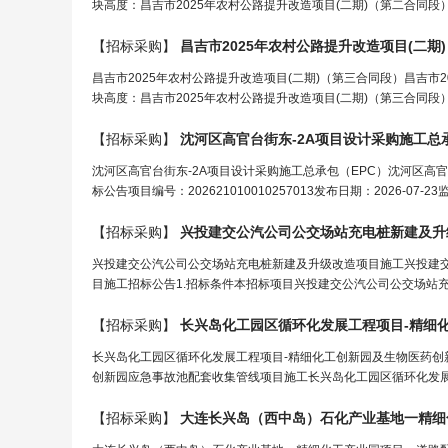
块高度：昌吉市2025年农村公路提升改造项目(二期)（第二合同段）
【招标采购】
昌吉市2025年农村公路提升改造项目(二期
昌吉市2025年农村公路提升改造项目(二期)（第三合同段）昌吉市
块高度：昌吉市2025年农村公路提升改造项目(二期)（第三合同段）
【招标采购】
沈河区高官台街东-2A项目设计采购施
工
总
沈河区高官台街东-2A项目设计采购施工总承包（EPC）沈河区高官
标公告项目编号：202621010010257013发布日期：2026-
【招标采购】
兴投
建
交公汽公司公交场站充电桩新
建
及升
兴投建交公汽公司公交场站充电桩新建及升级改造项目施工兴投建
目施工招标公告1.招标条件本招标项目兴投建交公汽公司公交场站充
【招标采购】
长兴岛化
工
园区循环化发展
工程
项目-精细
长兴岛化工园区循环化发展工程项目-精细化工创新园及生物医药创
创新园应急事故池配套收集管线项目施工长兴岛化工园区循环化发展
【招标采购】
大连长兴岛（西中岛）石化产业基地一精细