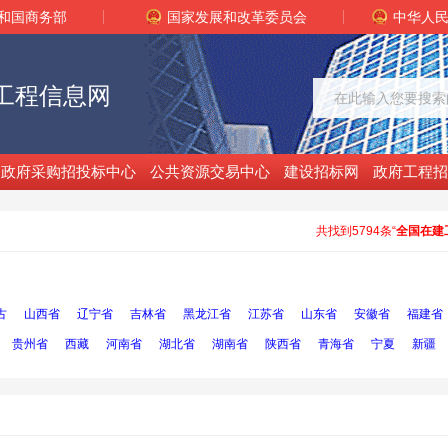
和国商务部
国家发展和改革委员会
中华人
工程信息网
政府采购招投标中心
公共资源交易中心
建设招标网
政府工程招
共找到5794条“
全国在建
古
山西省
辽宁省
吉林省
黑龙江省
江苏省
山东省
安徽省
福建省
贵州省
西藏
河南省
湖北省
湖南省
陕西省
青海省
宁夏
新疆