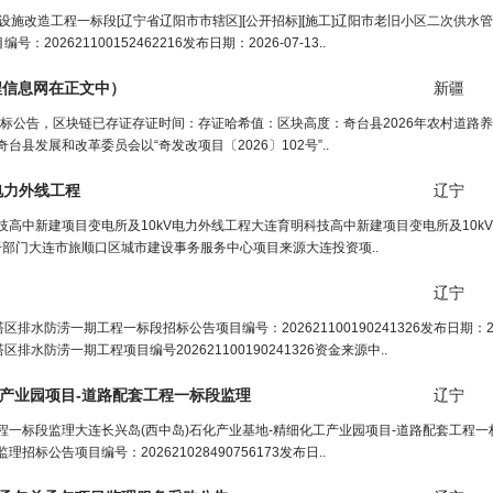
网设施改造工程一标段[辽宁省辽阳市市辖区][公开招标][施工]辽阳市老旧小区二次供水
21100152462216发布日期：2026-07-13..
程信息网
在正文中）
新疆
目招标公告，区块链已存证存证时间：存证哈希值：区块高度：奇台县2026年农村道路
县发展和改革委员会以“奇发改项目〔2026〕102号”..
电力外线
工程
辽宁
技高中新建项目变电所及10kV电力外线工程大连育明科技高中新建项目变电所及10k
7-10监督部门大连市旅顺口区城市建设事务服务中心项目来源大连投资项..
辽宁
涝一期工程一标段招标公告项目编号：202621100190241326发布日期：202
涝一期工程项目编号202621100190241326资金来源中..
产业园项目-道路配套
工程
一标段监理
辽宁
工程一标段监理大连长兴岛(西中岛)石化产业基地-精细化工产业园项目-道路配套工程
公告项目编号：202621028490756173发布日..