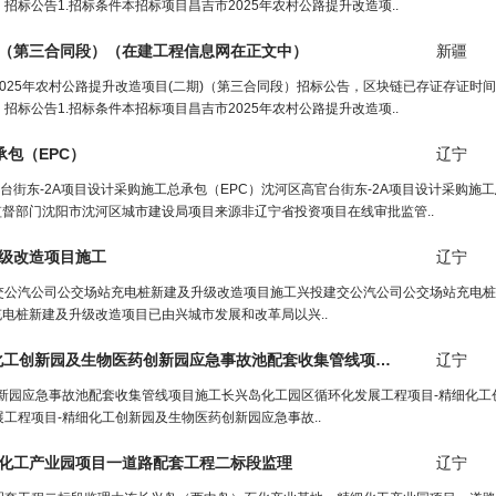
招标公告1.招标条件本招标项目昌吉市2025年农村公路提升改造项..
)（第三合同段）（
在建工程信息网
在正文中）
新疆
2025年农村公路提升改造项目(二期)（第三合同段）招标公告，区块链已存证存证时
招标公告1.招标条件本招标项目昌吉市2025年农村公路提升改造项..
承包（EPC）
辽宁
台街东-2A项目设计采购施工总承包（EPC）沈河区高官台街东-2A项目设计采购施工
07-23监督部门沈阳市沈河区城市建设局项目来源非辽宁省投资项目在线审批监管..
级改造项目施
工
辽宁
交公汽公司公交场站充电桩新建及升级改造项目施工兴投建交公汽公司公交场站充电桩
电桩新建及升级改造项目已由兴城市发展和改革局以兴..
化
工
创新园及生物医药创新园应急事故池配套收集管线项目施
工
辽宁
新园应急事故池配套收集管线项目施工长兴岛化工园区循环化发展工程项目-精细化工
工程项目-精细化工创新园及生物医药创新园应急事故..
化
工
产业园项目一道路配套
工程
二标段监理
辽宁