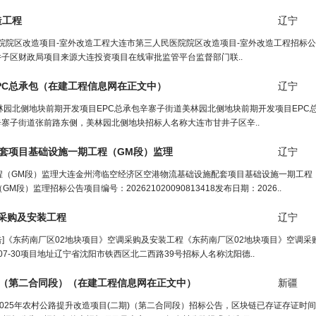
造
工程
辽宁
院院区改造项目-室外改造工程大连市第三人民医院院区改造项目-室外改造工程招标
门大连市甘井子区财政局项目来源大连投资项目在线审批监管平台监督部门联..
PC总承包（
在建工程信息网
在正文中）
辽宁
林园北侧地块前期开发项目EPC总承包辛寨子街道美林园北侧地块前期开发项目EPC
5项目地址辛寨子街道张前路东侧，美林园北侧地块招标人名称大连市甘井子区辛..
套项目基础设施一期
工程
（GM段）监理
辽宁
（GM段）监理大连金州湾临空经济区空港物流基础设施配套项目基础设施一期工程
监理招标公告项目编号：202621020090813418发布日期：2026..
调采购及安装
工程
辽宁
告]《东药南厂区02地块项目》空调采购及安装工程《东药南厂区02地块项目》空调采
26-07-30项目地址辽宁省沈阳市铁西区北二西路39号招标人名称沈阳德..
)（第二合同段）（
在建工程信息网
在正文中）
新疆
2025年农村公路提升改造项目(二期)（第二合同段）招标公告，区块链已存证存证时