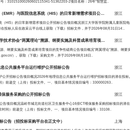
51000260602115341-51362203-2项目名称：26年“智慧监..
浙江大学医学院附属儿童医院电子病历系统（EMR）与医院信息系统（HIS）的日常新增需求项目公开招标公告（
浙江
招
统（HIS）的日常新增需求项目公开招标公告项目概况浙江大学医学院附属儿童医院
投标人应在政采云平台线上获取（下载）招标文件，并于2026年08月31日14:..
浙江省成套招标代理有限公司关于浙江省科学技术协会“两翼理论”溯源、纲要实施及科普成果培育项目的竞争性磋商公告（
浙江
溯源、纲要实施及科普成果培育项目的竞争性磋商公告项目概况“两翼理论”溯源、纲要
j.gov.cn/）。获取（下载）采购文件，并于2026年08月18日..
信息公共服务
平台
运行维护公开招标公告
浙江
维护公开招标公告项目概况2026年地理信息公共服务平台运行维护招标项目的潜在投
时间）前递交（上传）投标文件。一、项目基本情况项目编号：330000263..
维保服务
采购
的公开招标公告
浙江
标公告项目概况温岭市城北街道社区卫生服务中心16排CT维保服务采购招标项目的潜
北京时间）前递交（上传）投标文件。一、项目基本情况项目编号：33108..
标公告（
招投标采购平台
在正文中）
上海