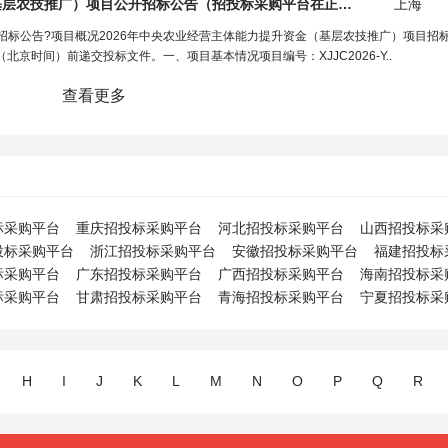
基层农技推广）项目公开招标公告（
招投标采购平台
在正文中）
上海
招标公告?项目概况2026年中央农业经营主体能力提升资金（基层农技推广）项目招
（北京时间）前递交投标文件。一、项目基本情况项目编号：XJJC2026-Y..
查看更多
标采购平台
重庆招投标采购平台
河北招投标采购平台
山西招投标采
投标采购平台
浙江招投标采购平台
安徽招投标采购平台
福建招投标
标采购平台
广东招投标采购平台
广西招投标采购平台
海南招投标采
标采购平台
甘肃招投标采购平台
青海招投标采购平台
宁夏招投标采
H
I
J
K
L
M
N
O
P
Q
R