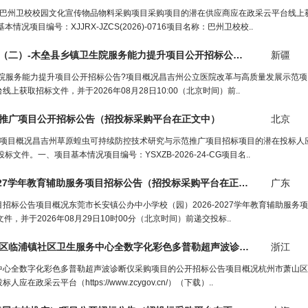
况巴州卫校校园文化宣传物品物料采购项目采购项目的潜在供应商应在政采云平台线上
情况项目编号：XJJRX-JZCS(2026)-0716项目名称：巴州卫校校..
昌吉州公立医院改革与高质量发展示范项目（二）-木垒县乡镇卫生院服务能力提升项目公开招标公告（
招投标采购
新疆
院服务能力提升项目公开招标公告?项目概况昌吉州公立医院改革与高质量发展示范项
取招标文件，并于2026年08月28日10:00（北京时间）前..
推广项目公开招标公告（
招投标采购平台
在正文中）
北京
?项目概况昌吉州草原蝗虫可持续防控技术研究与示范推广项目招标项目的潜在投标人
标文件。一、项目基本情况项目编号：YSXZB-2026-24-CG项目名..
027学年教育辅助服务项目招标公告（
招投标采购平台
在正文中）
广东
项目招标公告项目概况东莞市长安镇公办中小学校（园）2026-2027学年教育辅助服务
获取招标文件，并于2026年08月29日10时00分（北京时间）前递交投标..
天盛浙创工程咨询有限公司关于杭州市萧山区临浦镇社区卫生服务中心全数字化彩色多普勒超声波诊断仪
采购
浙江
项目的
中心全数字化彩色多普勒超声波诊断仪采购项目的公开招标公告项目概况杭州市萧山区
云平台（https://www.zcygov.cn/）（下载）..