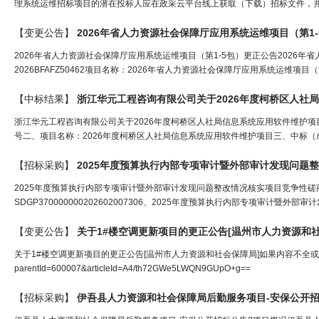
理系统运维招标项目的潜在投标人应在政采云平台线上获取（下载）招标文件，并于202
【变更公告】
2026年省
人力
资源
社会保障
厅应用系统运维项目（第1
2026年省人力资源社会保障厅应用系统运维项目（第1-5包）更正公告2026
2026BFAFZ50462项目名称：2026年省人力资源社会保障厅应用系统运维项目（
【中标结果】
浙江华元工程咨询有限公司关于2026年度柯桥区
人
社局
浙江华元工程咨询有限公司关于2026年度柯桥区人社局信息系统应用软件维护项目中标(成交
号二、项目名称：2026年度柯桥区人社局信息系统应用软件维护项目三、中标（成
【招标采购】
2025年度预算执行内部专项审计暨外部审计发现问题
2025年度预算执行内部专项审计暨外部审计发现问题整改情况核实项目竞争性
SDGP370000000202602007306、2025年度预算执行内部专项审计暨
【变更公告】
关于1#楼空调更新项目的更正公告[温州市
人力
资源
和
关于1#楼空调更新项目的更正公告[温州市人力资源和社会保障局]如果内容不全或者附件请点击网址查看：h
parentId=600007&articleId=A4/th72GWe5LWQN9GUpO+g==
【招标采购】
伊吾县
人力
资源
和
社会保障
局后勤服务项目-安保公开