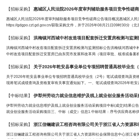
【招标采购】
惠城区
人
民法院2026年度审判辅助服务项目竞争性磋
惠城区人民法院2026年度审判辅助服务项目竞争性磋商公告项目概况惠城区人民
https://gdgpo.czt.gd.gov.cn/获取采购文件，并于2026年08月21日
【招标采购】
洪梅镇河西城中村改造项目配套拆迁安置房检测与监测
洪梅镇河西城中村改造项目配套拆迁安置房检测与监测招标公告洪梅镇河西城中村
中村改造项目配套拆迁安置房已由东莞市发展和改革局（项目审批、核准或备案机
【招标采购】
关于2026年乾安县事业单位专项招聘普通高校毕业生
关于2026年乾安县事业单位专项招聘普通高校毕业生（2号）笔试成绩查询及资
现将笔试成绩查询及资格复审有关事宜通知如下。一、笔试成绩查询2026年乾安
【中标结果】
伊犁州劳动力就业信息维护及线上就业创业服务活动采购
伊犁州劳动力就业信息维护及线上就业创业服务活动采购项目中标(成交)结果公告?一
就业创业服务活动采购项目三、中标（成交）信息1.中标结果：序号供应商名称供
【招标采购】
浙江信镧建设工程咨询有限公司关于浙江省
人力
资源
和
浙江信镧建设工程咨询有限公司关于浙江省人力资源和社会保障信息中心浙江省