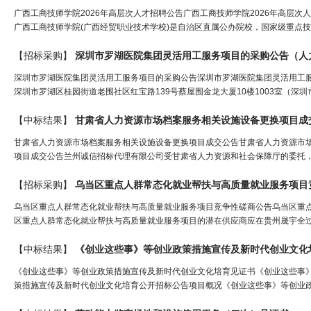
广西工商技师学院2026年高层次人才招聘公告广西工商技师学院2026年高层次
广西工商技师学院(广西经贸职业技术学校)是自治区直属公办院校，国家级重点技
【招标采购】
深圳市罗湖医院集团灵活用工服务项目的采购公告（
人
深圳市罗湖医院集团灵活用工服务项目的采购公告深圳市罗湖医院集团灵活用工
深圳市罗湖区桂园街道老围社区红宝路139号蔡屋围金龙大厦10楼1003室（深
【中标结果】
甘肃省
人力
资源
市场档案服务相关设施设备更换项目成
甘肃省人力资源市场档案服务相关设施设备更换项目成交公告甘肃省人力资源市
项目成交公告兰州诚信招标代理有限公司受甘肃省人力资源和社会保障厅的委托，
【招标采购】
乌当区重点
人
群常态化就业帮扶与高质量就业服务项目
乌当区重点人群常态化就业帮扶与高质量就业服务项目竞争性磋商公告乌当区重
区重点人群常态化就业帮扶与高质量就业服务项目的潜在供应商应在贵州晟宇全过
【中标结果】
《创业这些事》等创业政策措施宣传及新时代创业文化
《创业这些事》等创业政策措施宣传及新时代创业文化培育见证书《创业这些事
策措施宣传及新时代创业文化培育公开招标公告项目概况《创业这些事》等创业政