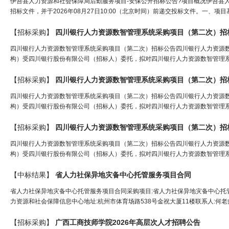
伊吾县人力资源和社会保障局后勤服务项目-安保公开招标公告?项目概况伊吾县
招标文件，并于2026年08月27日10:00（北京时间）前递交投标文件。一、项目基本
【招标采购】
四川银行
人力
资源
数智管理系统采购项目（第二次）招
四川银行人力资源数智管理系统采购项目（第二次）招标公告四川银行人力资源
构）受四川银行股份有限公司（招标人）委托，拟对四川银行人力资源数智管理系
【招标采购】
四川银行
人力
资源
数智管理系统采购项目（第二次）招
四川银行人力资源数智管理系统采购项目（第二次）招标公告四川银行人力资源
构）受四川银行股份有限公司（招标人）委托，拟对四川银行人力资源数智管理系
【招标采购】
四川银行
人力
资源
数智管理系统采购项目（第二次）招
四川银行人力资源数智管理系统采购项目（第二次）招标公告四川银行人力资源
构）受四川银行股份有限公司（招标人）委托，拟对四川银行人力资源数智管理系
【中标结果】
省
人力
社保异地灾备中心托管服务项目合同
省人力社保异地灾备中心托管服务项目合同采购项目:省人力社保异地灾备中心托管服务项目项目编
力资源和社会保障信息中心地址:杭州市体育场路538号金祝大厦11楼联系人:何老师电话:
【招标采购】
广西工商技师学院2026年高层次
人
才招聘公告